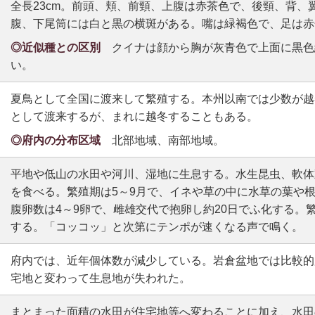
全長23cm。前頭、頬、前頸、上腹は赤茶色で、後頸、背、
腹、下尾筒には白と黒の横斑がある。嘴は緑褐色で、足は赤
◎近似種との区別
クイナは顔から胸が灰青色で上面に黒色
い。
夏鳥として全国に渡来して繁殖する。本州以南では少数が越
として渡来するが、まれに越冬することもある。
◎府内の分布区域
北部地域、南部地域。
平地や低山の水田や河川、湿地に生息する。水生昆虫、軟体
を食べる。繁殖期は5～9月で、イネや草の中に水草の葉や
腹卵数は4～9卵で、雌雄交代で抱卵し約20日でふ化する。
する。「コッコッ」と次第にテンポが速くなる声で鳴く。
府内では、近年個体数が減少している。岩倉盆地では比較的
宅地と変わって生息地が失われた。
まとまった面積の水田が住宅地等へ変わることに加え、水田