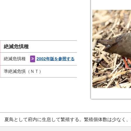
絶滅危惧種
絶滅危惧種
2002年版を参照する
準絶滅危惧（ＮＴ）
夏鳥として府内に生息して繁殖する。繁殖個体数は少なく、