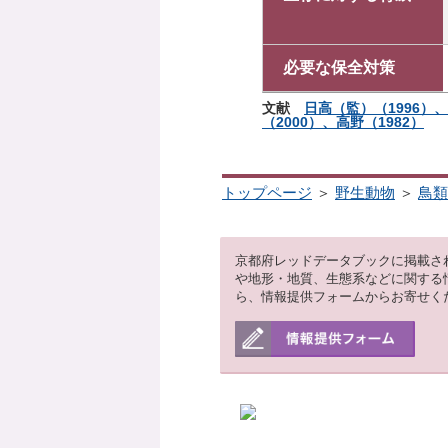
必要な保全対策
文献
日高（監）（1996）
（2000）、高野（1982）
トップページ
＞
野生動物
＞
鳥類
京都府レッドデータブックに掲載さ
や地形・地質、生態系などに関する
ら、情報提供フォームからお寄せく