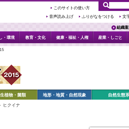
このサイトの使い方
音声読み上げ
ふりがなをつける
文
組織案
し・環境
教育・文化
健康・福祉・人権
産業・しごと
15
生植物・菌類
地形・地質・自然現象
自然生態
＞ ヒクイナ