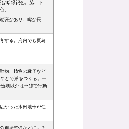
翼は暗緑褐色。脇、下
色。
縦斑があり、嘴が長
冬する。府内でも夏鳥
動物、植物の種子など
根などで巣をつくる。一
繁殖期以外は単独で行動
広かった水田地帯が住
の圃場整備などによる