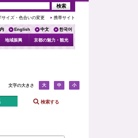
字サイズ・色合いの変更
携帯サイト
内
English
中文
한국어
地域振興
京都の魅力・観光
大
中
小
文字の大きさ
系
検索する