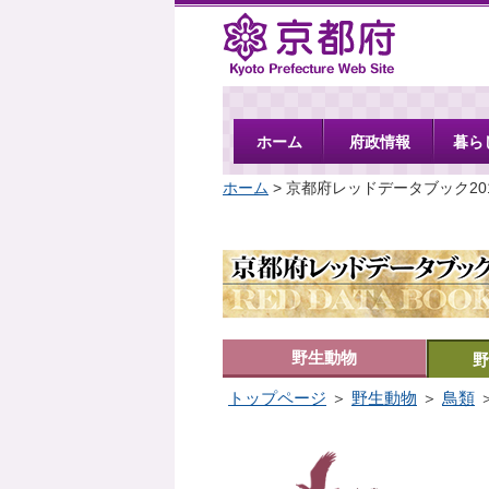
京都府
ホーム
府政情報
暮ら
ホーム
> 京都府レッドデータブック20
野生動物
野
トップページ
＞
野生動物
＞
鳥類