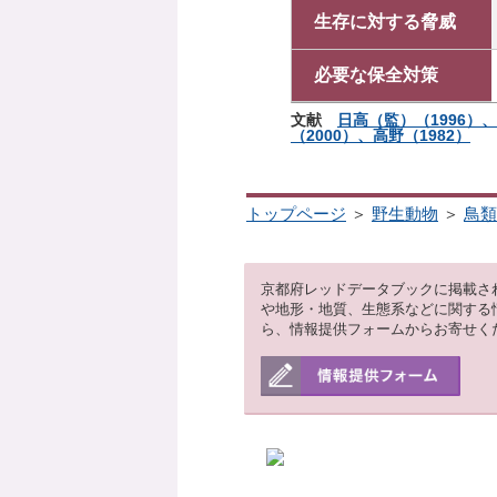
生存に対する脅威
必要な保全対策
文献
日高（監）（1996）
（2000）、高野（1982）
トップページ
＞
野生動物
＞
鳥類
京都府レッドデータブックに掲載さ
や地形・地質、生態系などに関する
ら、情報提供フォームからお寄せく