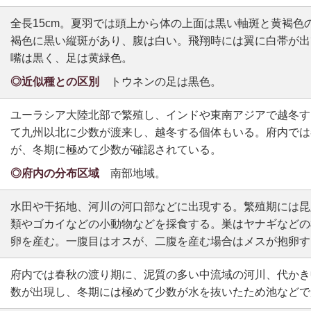
全長15cm。夏羽では頭上から体の上面は黒い軸斑と黄褐色
褐色に黒い縦斑があり、腹は白い。飛翔時には翼に白帯が出
嘴は黒く、足は黄緑色。
◎近似種との区別
トウネンの足は黒色。
ユーラシア大陸北部で繁殖し、インドや東南アジアで越冬す
て九州以北に少数が渡来し、越冬する個体もいる。府内では
が、冬期に極めて少数が確認されている。
◎府内の分布区域
南部地域。
水田や干拓地、河川の河口部などに出現する。繁殖期には昆
類やゴカイなどの小動物などを採食する。巣はヤナギなどの
卵を産む。一腹目はオスが、二腹を産む場合はメスが抱卵す
府内では春秋の渡り期に、泥質の多い中流域の河川、代かき
数が出現し、冬期には極めて少数が水を抜いたため池などで