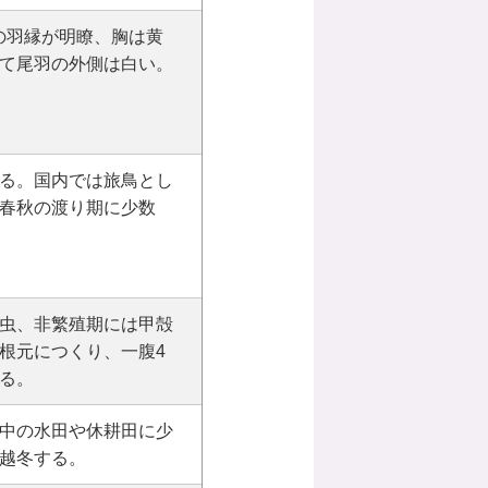
の羽縁が明瞭、胸は黄
て尾羽の外側は白い。
る。国内では旅鳥とし
春秋の渡り期に少数
虫、非繁殖期には甲殻
根元につくり、一腹4
る。
中の水田や休耕田に少
越冬する。