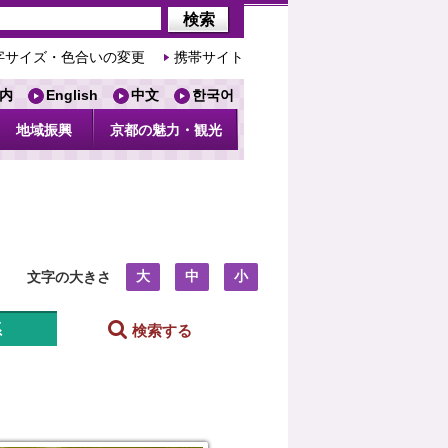
字サイズ・色合いの変更
携帯サイト
内
English
中文
한국어
地域振興
京都の魅力・観光
大
中
小
文字の大きさ
系
検索する