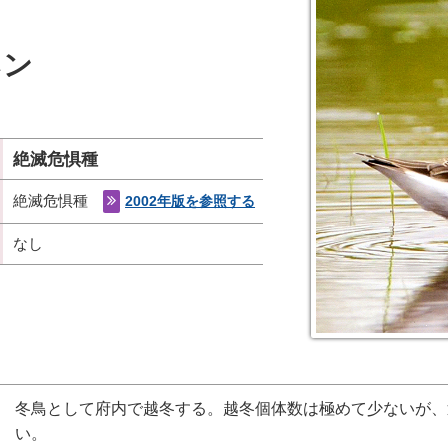
ネン
絶滅危惧種
絶滅危惧種
2002年版を参照する
なし
冬鳥として府内で越冬する。越冬個体数は極めて少ないが、
い。