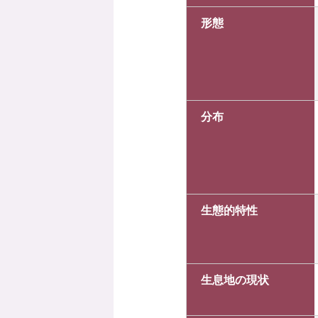
形態
分布
生態的特性
生息地の現状