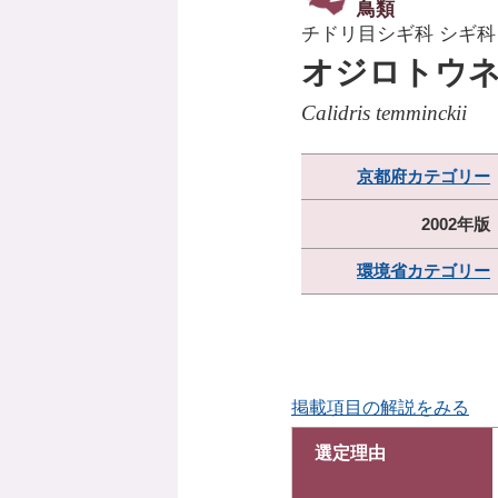
鳥類
チドリ目シギ科 シギ科
オジロトウ
Calidris temminckii
京都府カテゴリー
2002年版
環境省カテゴリー
掲載項目の解説をみる
選定理由