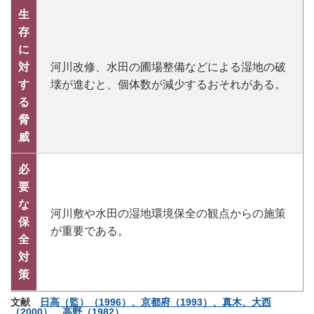
生
存
に
対
河川改修、水田の圃場整備などによる湿地の破
す
壊が進むと、個体数が減少するおそれがある。
る
脅
威
必
要
な
河川敷や水田の湿地環境保全の観点からの施策
保
が重要である。
全
対
策
文献
日高（監）（1996）、京都府（1993）、真木、大西
（2000）、高野（1982）