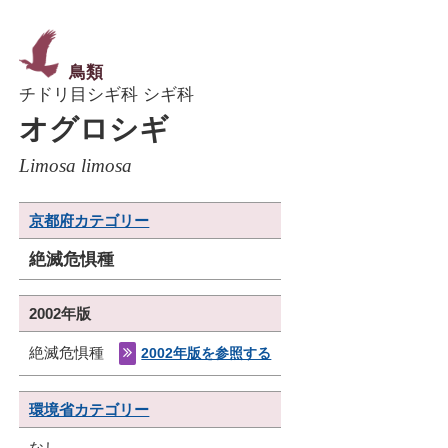
鳥類
チドリ目シギ科 シギ科
オグロシギ
Limosa limosa
京都府カテゴリー
絶滅危惧種
2002年版
絶滅危惧種
2002年版を参照する
環境省カテゴリー
なし