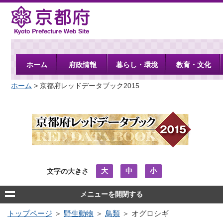
京都府
ホーム
府政情報
暮らし・環境
教育・文化
ホーム
> 京都府レッドデータブック2015
大
中
小
文字の大きさ
メニューを開閉する
トップページ
＞
野生動物
＞
鳥類
＞ オグロシギ