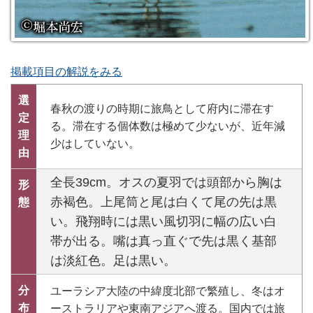
掲載項目の解説をみる
選
春秋の渡りの時期に旅鳥として府内に滞在す
定
る。滞在する個体数は極めて少ないが、近年減
理
少はしていない。
由
全長39cm。オスの夏羽では頭部から胸は
形
赤褐色。上尾筒と尾は白くて尾の先は黒
態
い。飛翔時には黒い風切羽に幅の広い白
帯が出る。嘴は真っ直ぐで先は黒く基部
は淡紅色。足は黒い。
分
ユーラシア大陸の中緯度北部で繁殖し、冬はオ
布
ーストラリアや東南アジアへ渡る。国内では旅