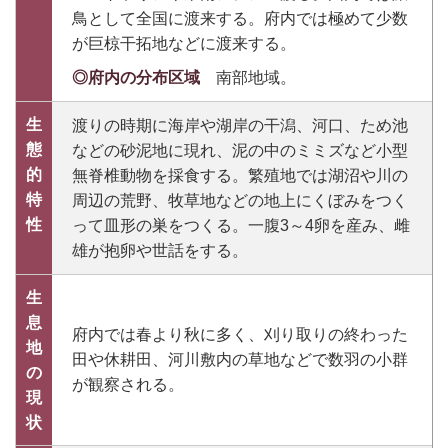
鳥として全国に渡来する。府内では極めて少数
が巨椋干拓地などに渡来する。
◎府内の分布区域
南部地域。
生
渡りの時期に海岸や湖岸の干潟、河口、ため池
態
などの砂泥地に現れ、泥の中のミミズなど小型
的
無脊椎動物を採食する。繁殖地では湖沼や川の
特
周辺の荒野、牧草地などの地上にくぼみをつく
性
って皿形の巣をつくる。一腹3～4卵を産み、雌
雄が抱卵や世話をする。
生
息
府内では春より秋に多く、刈り取りの終わった
地
田や休耕田、河川敷内の草地などで数羽の小群
の
が観察される。
現
状