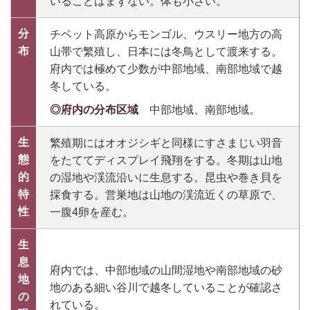
いることはまずない。体も小さい。
分
チベット高原からモンゴル、ウスリー地方の高
布
山帯で繁殖し、日本には冬鳥として渡来する。
府内では極めて少数が中部地域、南部地域で越
冬している。
◎府内の分布区域
中部地域、南部地域。
生
繁殖期にはオオジシギと同様にすさまじい羽音
態
をたててディスプレイ飛翔をする。冬期は山地
的
の湿地や渓流沿いに生息する。昆虫や巻き貝を
特
採食する。営巣地は山地の渓流近くの草原で、
性
一腹4卵を産む。
生
息
府内では、中部地域の山間湿地や南部地域の砂
地
地のある細い谷川で越冬していることが確認さ
の
れている。