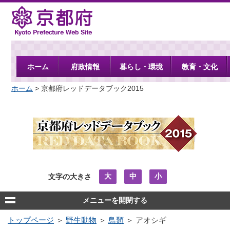
京都府
ホーム
府政情報
暮らし・環境
教育・文化
ホーム
> 京都府レッドデータブック2015
大
中
小
文字の大きさ
メニューを開閉する
トップページ
＞
野生動物
＞
鳥類
＞ アオシギ