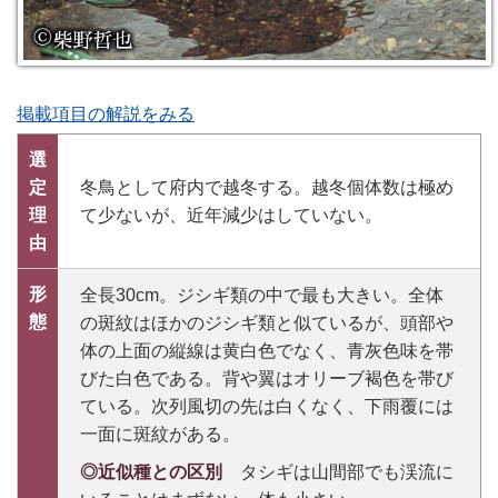
掲載項目の解説をみる
選
定
冬鳥として府内で越冬する。越冬個体数は極め
理
て少ないが、近年減少はしていない。
由
形
全長30cm。ジシギ類の中で最も大きい。全体
態
の斑紋はほかのジシギ類と似ているが、頭部や
体の上面の縦線は黄白色でなく、青灰色味を帯
びた白色である。背や翼はオリーブ褐色を帯び
ている。次列風切の先は白くなく、下雨覆には
一面に斑紋がある。
◎近似種との区別
タシギは山間部でも渓流に