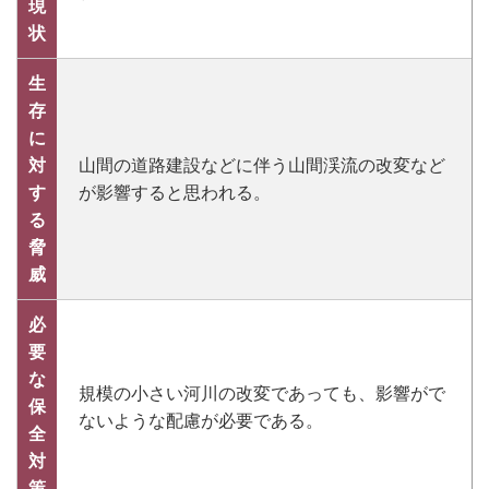
現
状
生
存
に
対
山間の道路建設などに伴う山間渓流の改変など
す
が影響すると思われる。
る
脅
威
必
要
な
規模の小さい河川の改変であっても、影響がで
保
ないような配慮が必要である。
全
対
策