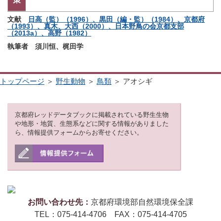
文献
日高（監）（1996）、黒田（編・監）（1984）、京都府
（1993）、真木、大西（2000）、日本野鳥の会京都支部
（2013a）、高野（1982）
執筆者 須川恒、梶田学
トップページ
＞
野生動物
＞
鳥類
＞ アオシギ
京都府レッドデータブックに掲載されている野生生物
や地形・地質、生態系などに関する情報がありました
ら、情報提供フォームからお寄せください。
お問い合わせ先：
京都府環境部自然環境保全課
TEL：075-414-4706 FAX：075-414-4705