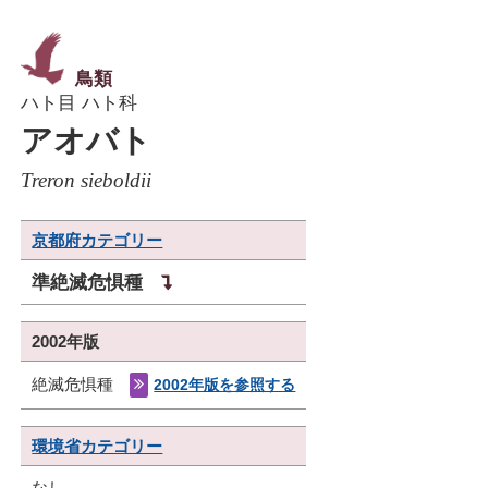
鳥類
ハト目 ハト科
アオバト
Treron sieboldii
京都府カテゴリー
準絶滅危惧種
2002年版
絶滅危惧種
2002年版を参照する
環境省カテゴリー
なし