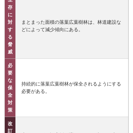
存
に
対
まとまった面積の落葉広葉樹林は、林道建設な
す
どによって減少傾向にある。
る
脅
威
必
要
な
持続的に落葉広葉樹林が保全されるようにする
保
必要がある。
全
対
策
改
訂