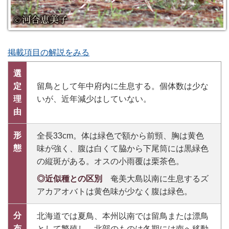
掲載項目の解説をみる
選
定
留鳥として年中府内に生息する。個体数は少な
理
いが、近年減少はしていない。
由
形
全長33cm。体は緑色で額から前頸、胸は黄色
態
味が強く、腹は白くて脇から下尾筒には黒緑色
の縦斑がある。オスの小雨覆は栗茶色。
◎近似種との区別
奄美大島以南に生息するズ
アカアオバトは黄色味が少なく腹は緑色。
分
北海道では夏鳥、本州以南では留鳥または漂鳥
布
として繁殖し、北部のものは冬期には南へ移動