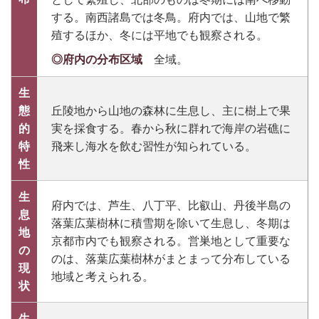
する。南西諸島では冬鳥。府内では、山地で繁
殖するほか、冬には平地でも観察される。
◎府内の分布区域
全域。
生
態
丘陵地から山地の森林に生息し、主に樹上で果
的
実を採食する。春から秋に群れで海岸の岩礁に
特
飛来し海水を飲む習性が知られている。
性
生
府内では、芦生、八丁平、比叡山、丹後半島の
息
落葉広葉樹林に積雪期を除いて生息し、冬期は
地
京都市内でも観察される。営巣地として重要な
の
のは、落葉広葉樹林がまとまって分布している
現
地域と考えられる。
状
生