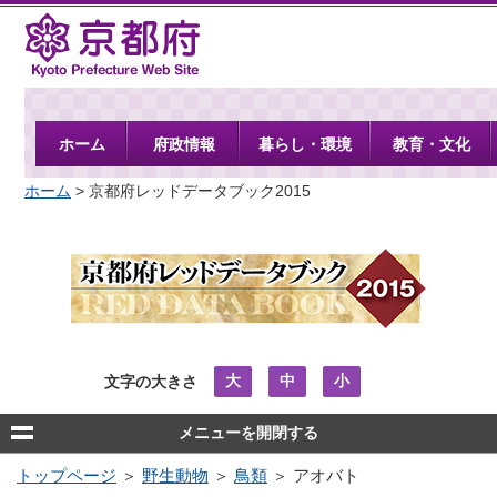
京都府
ホーム
府政情報
暮らし・環境
教育・文化
ホーム
> 京都府レッドデータブック2015
大
中
小
文字の大きさ
メニューを開閉する
トップページ
＞
野生動物
＞
鳥類
＞ アオバト