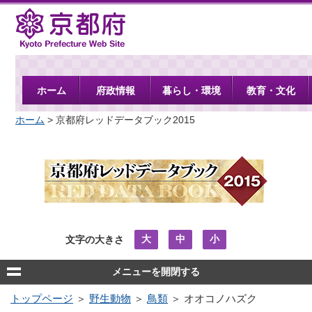
京都府
ホーム
府政情報
暮らし・環境
教育・文化
ホーム
> 京都府レッドデータブック2015
大
中
小
文字の大きさ
メニューを開閉する
トップページ
＞
野生動物
＞
鳥類
＞ オオコノハズク