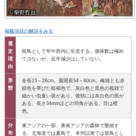
掲載項目の解説をみる
選
定
留鳥として年中府内に生息する。個体数は極め
理
て少ないが、近年減少はしていない。
由
形
全長23～26cm。翼開長54～60cm。雌雄とも赤
態
錆色を帯びた暗褐色で、灰白色と黒色の複雑で
細かい虫食い斑があり、後頸には灰白色の斑が
ある。長さ34mmほどの羽角がある。目は橙
色。
分
東アジアの一部、東南アジアの森林で繁殖す
布
る。北海道では夏鳥で、本州以南では留鳥とし