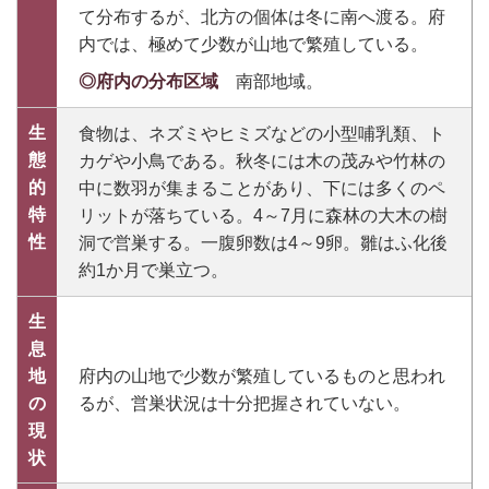
て分布するが、北方の個体は冬に南へ渡る。府
内では、極めて少数が山地で繁殖している。
◎府内の分布区域
南部地域。
生
食物は、ネズミやヒミズなどの小型哺乳類、ト
態
カゲや小鳥である。秋冬には木の茂みや竹林の
的
中に数羽が集まることがあり、下には多くのペ
特
リットが落ちている。4～7月に森林の大木の樹
性
洞で営巣する。一腹卵数は4～9卵。雛はふ化後
約1か月で巣立つ。
生
息
地
府内の山地で少数が繁殖しているものと思われ
の
るが、営巣状況は十分把握されていない。
現
状