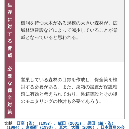
生
存
に
樹洞を持つ大木がある規模の大きい森林が、広
対
域林道建設などによって減少していることが脅
す
威となっていると思われる。
る
脅
威
必
要
営巣している森林の目録を作成し、保全策を検
な
討する必要がある。また、巣箱の設置が保護増
保
殖に有効と考えられており、巣箱架設とその後
全
のモニタリングの検討も必要であろう。
対
策
文献
日高（監）（1997）、飯田（2001）、黒田（編・監）
（1984）、京都府（1993）、真木、大西（2000）、日本野鳥の会