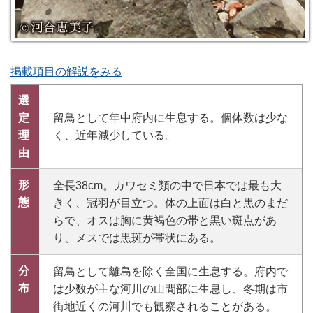
掲載項目の解説をみる
選
定
留鳥として年中府内に生息する。個体数は少な
理
く、近年減少している。
由
形
全長38cm。カワセミ類の中で日本では最も大
態
きく、冠羽が目立つ。体の上面は白と黒のまだ
らで、オスは胸に黄褐色の帯と黒い斑点があ
り、メスでは黒斑が帯状にある。
分
留鳥として離島を除く全国に生息する。府内で
布
は少数が主な河川の山間部に生息し、冬期は市
街地近くの河川でも観察されることがある。