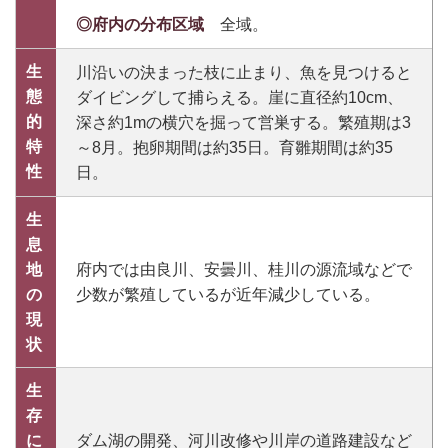
◎府内の分布区域
全域。
生
川沿いの決まった枝に止まり、魚を見つけると
態
ダイビングして捕らえる。崖に直径約10cm、
的
深さ約1mの横穴を掘って営巣する。繁殖期は3
特
～8月。抱卵期間は約35日。育雛期間は約35
性
日。
生
息
地
府内では由良川、安曇川、桂川の源流域などで
の
少数が繁殖しているが近年減少している。
現
状
生
存
に
ダム湖の開発、河川改修や川岸の道路建設など