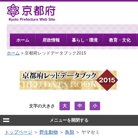
京都府
ホーム
府政情報
暮らし・環境
教育・文化
ホーム
> 京都府レッドデータブック2015
大
中
小
文字の大きさ
メニューを開閉する
トップページ
＞
野生動物
＞
鳥類
＞ ヤマセミ