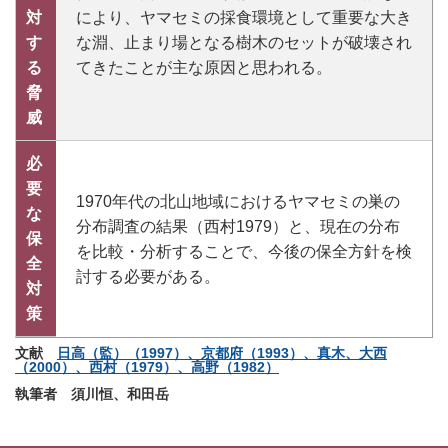
対
により、ヤマセミの採食環境として重要な大き
す
な淵、止まり場となる樹木のセットが破壊され
る
てきたことが主な原因と思われる。
脅
威
必
要
1970年代の北山地域におけるヤマセミの巣の
な
分布調査の結果（西村1979）と、現在の分布
保
を比較・分析することで、今後の保全方針を検
全
討する必要がある。
対
策
文献
日高（監）（1997）、京都府（1993）、真木、大西
（2000）、西村（1979）、高野（1982）
執筆者 須川恒、和田岳