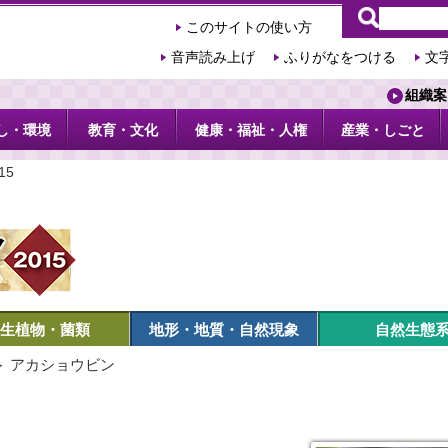
このサイトの使い方
音声読み上げ
ふりがなをつける
文
組織案
し・環境
教育・文化
健康・福祉・人権
産業・しごと
15
生植物・菌類
地形・地質・自然現象
自然生態
＞ アカショウビン