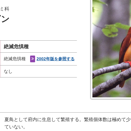
ミ科
ビン
絶滅危惧種
絶滅危惧種
2002年版を参照する
なし
夏鳥として府内に生息して繁殖する。繁殖個体数は極めて少
ていない。