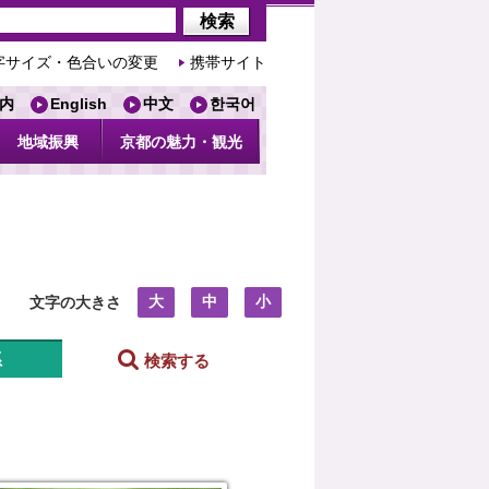
字サイズ・色合いの変更
携帯サイト
内
English
中文
한국어
地域振興
京都の魅力・観光
大
中
小
文字の大きさ
系
検索する