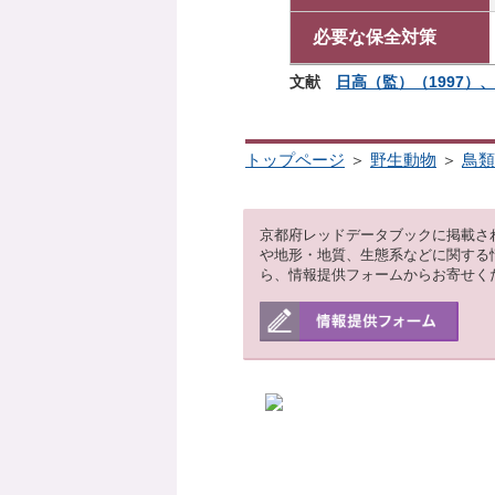
必要な保全対策
文献
日高（監）（1997）、
トップページ
＞
野生動物
＞
鳥類
京都府レッドデータブックに掲載さ
や地形・地質、生態系などに関する
ら、情報提供フォームからお寄せく