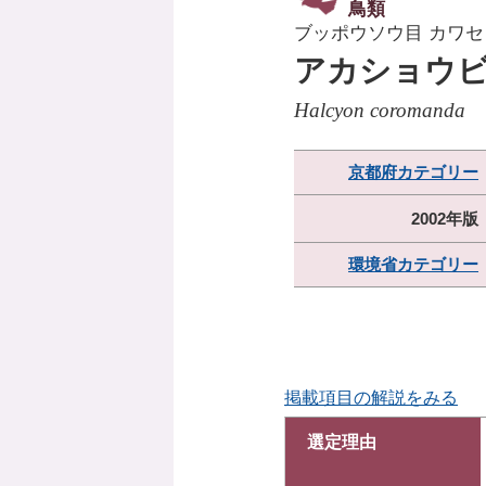
鳥類
ブッポウソウ目 カワセ
アカショウ
Halcyon coromanda
京都府カテゴリー
2002年版
環境省カテゴリー
掲載項目の解説をみる
選定理由