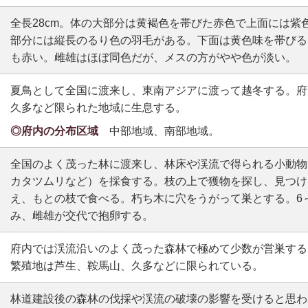
全長28cm。体の大部分は黄褐色を帯びた赤色で上面には紫
部分には縦長のるり色の羽毛がある。下面は黄色味を帯びる
も赤い。雌雄はほぼ同色だが、メスの方がやや色が淡い。
夏鳥として全国に渡来し、東南アジアに渡って越冬する。府
久多など限られた地域に生息する。
◎府内の分布区域
中部地域、南部地域。
全国のよく茂った林に渡来し、林床や渓流で得られる小動物
カタツムリなど）を採食する。枝の上で獲物を探し、見つけ
え、もとの枝で食べる。朽ち木に穴をうがって巣とする。6～
み、雌雄が交代で抱卵する。
府内では渓流沿いのよく茂った森林で極めて少数が営巣する
繁殖地は芦生、鞍馬山、久多などに限られている。
林道建設後の森林の伐採や渓流の破壊の影響を受けると思わ