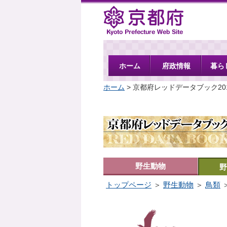
京都府
ホーム
府政情報
暮ら
ホーム
> 京都府レッドデータブック20
野生動物
野
トップページ
＞
野生動物
＞
鳥類