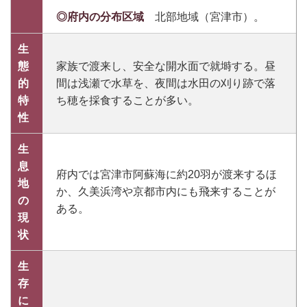
◎府内の分布区域
北部地域（宮津市）。
生
態
家族で渡来し、安全な開水面で就塒する。昼
的
間は浅瀬で水草を、夜間は水田の刈り跡で落
特
ち穂を採食することが多い。
性
生
息
府内では宮津市阿蘇海に約20羽が渡来するほ
地
か、久美浜湾や京都市内にも飛来することが
の
ある。
現
状
生
存
に