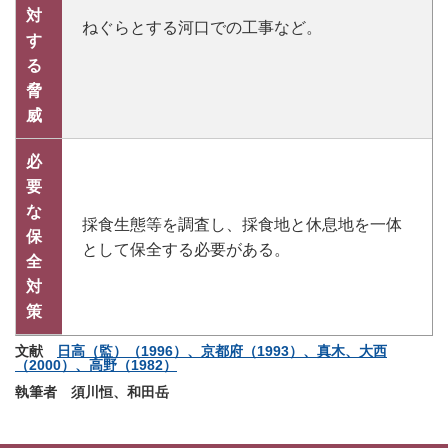
対
ねぐらとする河口での工事など。
す
る
脅
威
必
要
な
採食生態等を調査し、採食地と休息地を一体
保
として保全する必要がある。
全
対
策
文献
日高（監）（1996）、京都府（1993）、真木、大西
（2000）、高野（1982）
執筆者 須川恒、和田岳