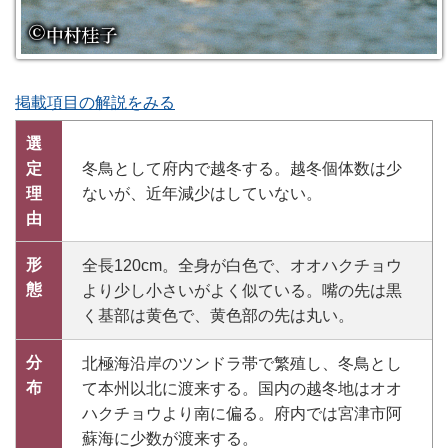
掲載項目の解説をみる
選
定
冬鳥として府内で越冬する。越冬個体数は少
理
ないが、近年減少はしていない。
由
形
全長120cm。全身が白色で、オオハクチョウ
態
より少し小さいがよく似ている。嘴の先は黒
く基部は黄色で、黄色部の先は丸い。
分
北極海沿岸のツンドラ帯で繁殖し、冬鳥とし
布
て本州以北に渡来する。国内の越冬地はオオ
ハクチョウより南に偏る。府内では宮津市阿
蘇海に少数が渡来する。