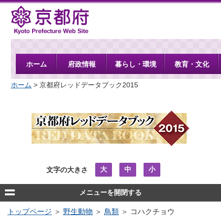
京都府
ホーム
府政情報
暮らし・環境
教育・文化
ホーム
> 京都府レッドデータブック2015
大
中
小
文字の大きさ
メニューを開閉する
トップページ
＞
野生動物
＞
鳥類
＞ コハクチョウ