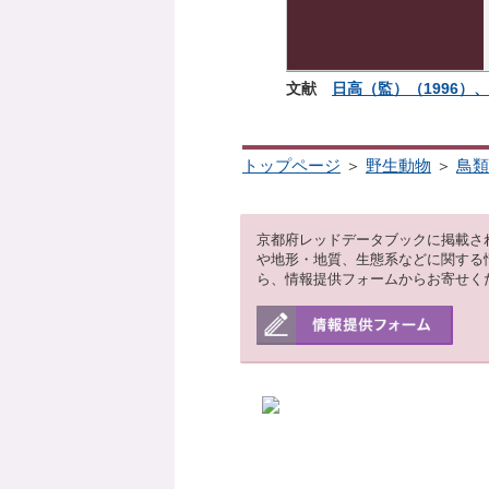
文献
日高（監）（1996）、
トップページ
＞
野生動物
＞
鳥類
京都府レッドデータブックに掲載さ
や地形・地質、生態系などに関する
ら、情報提供フォームからお寄せく