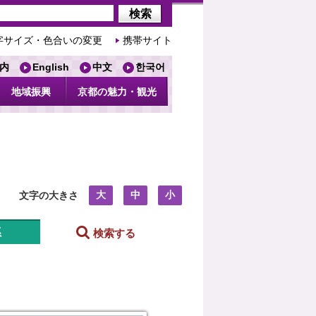
字サイズ・色合いの変更
携帯サイト
内
English
中文
한국어
地域振興
京都の魅力・観光
大
中
小
文字の大きさ
系
検索する