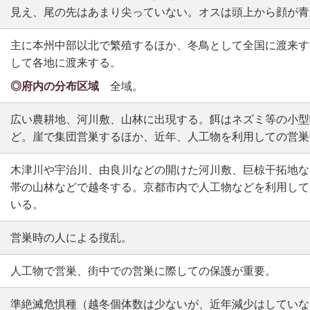
見え、尾の先はあまり尖っていない。オスは頭上から顔が青
主に本州中部以北で繁殖するほか、冬鳥として全国に渡来す
して各地に渡来する。
◎府内の分布区域
全域。
広い農耕地、河川敷、山林に出現する。餌はネズミ等の小型
ど。崖で集団営巣するほか、近年、人工物を利用しての営巣
木津川や宇治川、由良川などの開けた河川敷、巨椋干拓地な
帯の山林などで越冬する。京都市内で人工物などを利用して
いる。
営巣時の人による撹乱。
人工物で営巣、街中での営巣に際しての保護が重要。
準絶滅危惧種（越冬個体数は少ないが、近年減少はしていな