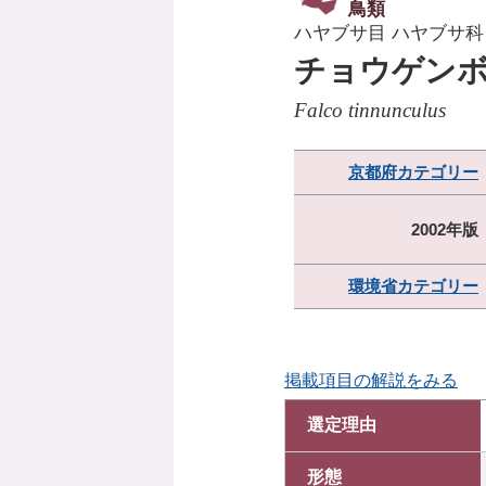
鳥類
ハヤブサ目 ハヤブサ科
チョウゲン
Falco tinnunculus
京都府カテゴリー
2002年版
環境省カテゴリー
掲載項目の解説をみる
選定理由
形態