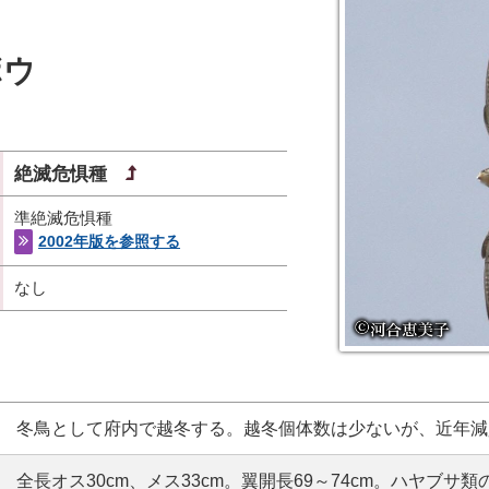
ボウ
絶滅危惧種
準絶滅危惧種
2002年版を参照する
なし
冬鳥として府内で越冬する。越冬個体数は少ないが、近年減
全長オス30cm、メス33cm。翼開長69～74cm。ハヤブサ