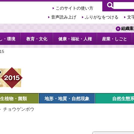
このサイトの使い方
音声読み上げ
ふりがなをつける
文
組織案
し・環境
教育・文化
健康・福祉・人権
産業・しごと
15
生植物・菌類
地形・地質・自然現象
自然生態
＞ チョウゲンボウ