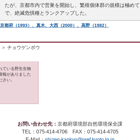
たが、京都市内で営巣を開始し、繁殖個体群の規模は極めて
で、絶滅危惧種とランクアップした。
京都府（1993）、真木、大西（2000）、高野（1982）
＞ チョウゲンボウ
れている野生生物
情報がありました
ださい。
お問い合わせ先：
京都府環境部自然環境保全課
TEL：075-414-4706 FAX：075-414-4705
E-Mail：
shizen-kankyo@pref.kyoto.lg.jp