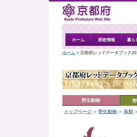
京都府
ホーム
府政情報
暮ら
ホーム
> 京都府レッドデータブック20
野生動物
野
トップページ
＞
野生動物
＞
鳥類