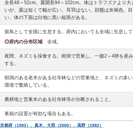
全長48～52cm。翼開長94～102cm。体はトラフズクよ
いが、翼は短くて幅が広い。耳羽はない。顔盤は灰褐色。目
い。体の下面は白地に黒い縦斑がある。
留鳥として全国に生息する。府内においても全域に生息して
◎府内の分布区域
全域。
夜間、ネズミを採食する。樹洞で営巣し、一腹2～4卵を産
する。
樹洞のある老木がある社寺林などの営巣地と、ネズミの多い
環境で繁殖している。
農耕地と営巣木のある社寺林等が分断されること。
巣箱の設置が有効な場合もある。
京都府（1993）、真木、大西（2000）、高野（1982）