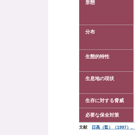
形態
分布
生態的特性
生息地の現状
生存に対する脅威
必要な保全対策
文献
日高（監）（1997）、