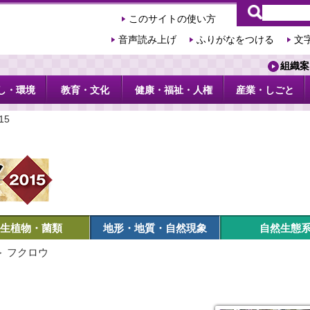
このサイトの使い方
音声読み上げ
ふりがなをつける
文
組織案
し・環境
教育・文化
健康・福祉・人権
産業・しごと
15
生植物・菌類
地形・地質・自然現象
自然生態
＞ フクロウ