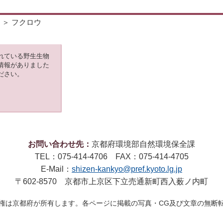
＞ フクロウ
れている野生生物
情報がありました
ださい。
お問い合わせ先：
京都府環境部自然環境保全課
TEL：075-414-4706 FAX：075-414-4705
E-Mail：
shizen-kankyo@pref.kyoto.lg.jp
〒602-8570 京都市上京区下立売通新町西入薮ノ内町
権は京都府が所有します。各ページに掲載の写真・CG及び文章の無断