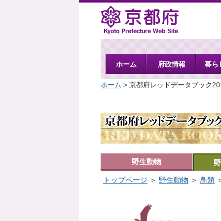
京都府
ホーム
府政情報
暮ら
ホーム
> 京都府レッドデータブック20
野生動物
野
トップページ
＞
野生動物
＞
鳥類