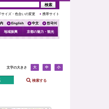
字サイズ・色合いの変更
携帯サイト
内
English
中文
한국어
地域振興
京都の魅力・観光
大
中
小
文字の大きさ
系
検索する