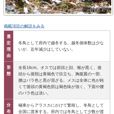
掲載項目の解説をみる
選
定
冬鳥として府内で越冬する。越冬個体数は少な
理
いが、近年減少はしていない。
由
形
全長16cm。オスでは前頭と顔、喉が黒く、後
態
頭から後頸は黄褐色で目立ち、胸腹翼の一部、
腰はバラ色と黒が混ざる。メスは全体に色が鈍
くて後頭の黄褐色部は褐色味が強く、下面や腰
のバラ色は淡い。
分
極東からアラスカにかけて繁殖し、冬鳥として
布
全国に渡来する。府内では冬鳥として少数が渡