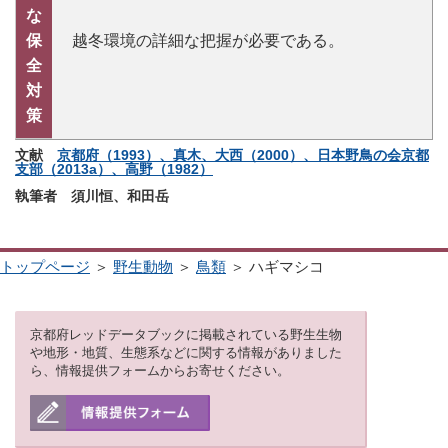
な
保
越冬環境の詳細な把握が必要である。
全
対
策
文献
京都府（1993）、真木、大西（2000）、日本野鳥の会京都
支部（2013a）、高野（1982）
執筆者 須川恒、和田岳
トップページ
＞
野生動物
＞
鳥類
＞ ハギマシコ
京都府レッドデータブックに掲載されている野生生物
や地形・地質、生態系などに関する情報がありました
ら、情報提供フォームからお寄せください。