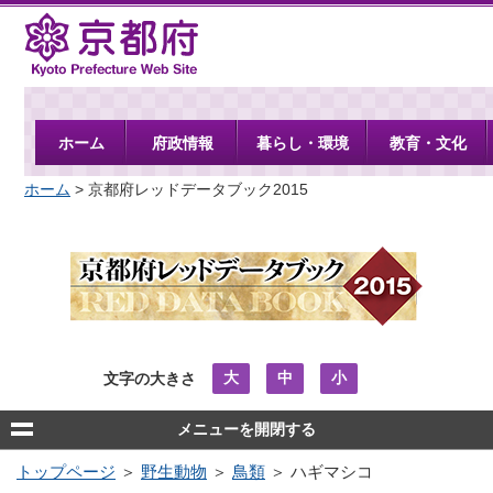
京都府
ホーム
府政情報
暮らし・環境
教育・文化
ホーム
> 京都府レッドデータブック2015
大
中
小
文字の大きさ
メニューを開閉する
トップページ
＞
野生動物
＞
鳥類
＞ ハギマシコ