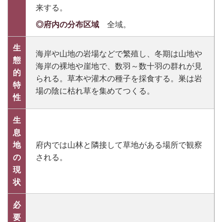
来する。
◎府内の分布区域
全域。
生
海岸や山地の岩場などで繁殖し、冬期は山地や
態
海岸の裸地や崖地で、数羽～数十羽の群れが見
的
られる。草本や灌木の種子を採食する。巣は岩
特
場の陰に枯れ草を集めてつくる。
性
生
息
地
府内では山林と隣接して草地がある場所で観察
の
される。
現
状
必
要