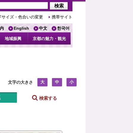
字サイズ・色合いの変更
携帯サイト
内
English
中文
한국어
地域振興
京都の魅力・観光
大
中
小
文字の大きさ
系
検索する