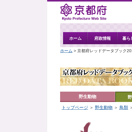
京都府
ホーム
府政情報
暮ら
ホーム
> 京都府レッドデータブック20
野生動物
野
トップページ
＞
野生動物
＞
鳥類