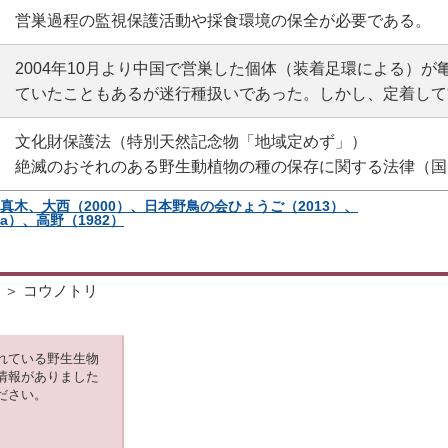
営巣過程の監視保護活動や採食環境の保全が必要である。
2004年10月より中国で営巣した個体（装着足環による）
ていたこともあるが迷行種扱いであった。しかし、定着して
文化財保護法（特別天然記念物「地域定めず」）
絶滅のおそれのある野生動植物の種の保存に関する法律（国
、真木、大西（2000）、日本野鳥の会ひょうご（2013）、
a）、高野（1982）
＞ コウノトリ
れている野生生物
情報がありました
ださい。