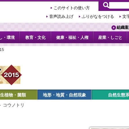
このサイトの使い方
音声読み上げ
ふりがなをつける
文
組織案
し・環境
教育・文化
健康・福祉・人権
産業・しごと
15
生植物・菌類
地形・地質・自然現象
自然生態
＞ コウノトリ