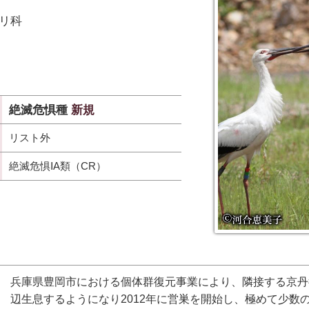
リ科
絶滅危惧種
新規
リスト外
絶滅危惧ⅠA類（CR）
兵庫県豊岡市における個体群復元事業により、隣接する京丹
辺生息するようになり2012年に営巣を開始し、極めて少数