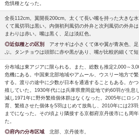
危惧種となった。
全長112cm。翼開長200cm。太くて長い嘴を持った大き
くて風切羽は黒い。内側初列風切の外弁と次列風切の外弁は
まわりは赤い。嘴は黒く、足は淡紅色。
◎近似種との区別
アオサギは小さくて体や翼が青灰色、足
ぶ。タンチョウは頭部に赤や黒があり、嘴が比較的細くて短
分布域は東アジアに限られる。また、総数も推定2,000～3,
危機にある。中国東北部地域やアムール、ウスリー地方で繁
する。渡りの途中に少数が日本を通過することもある。かつ
殖していた。1930年代には兵庫県豊岡盆地で約60羽が生
減し1971年に野外繁殖個体群はなくなった。2005年にロ
育、繁殖させた個体を5羽はじめて放鳥し、2010年には23
までになった。その頃より隣接する京都府京丹後市にも周年
た。
◎府内の分布区域
北部、京丹後市。