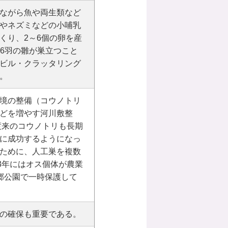
ながら魚や両生類など
やネズミなどの小哺乳
くり、2～6個の卵を産
ら6羽の雛が巣立つこと
ビル・クラッタリング
。
境の整備（コウノトリ
どを増やす河川敷整
渡来のコウノトリも長期
に成功するようになっ
ために、人工巣を複数
3年にはオス個体が農業
郷公園で一時保護して
の確保も重要である。