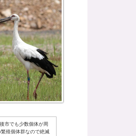
後市でも少数個体が周
の繁殖個体群なので絶滅