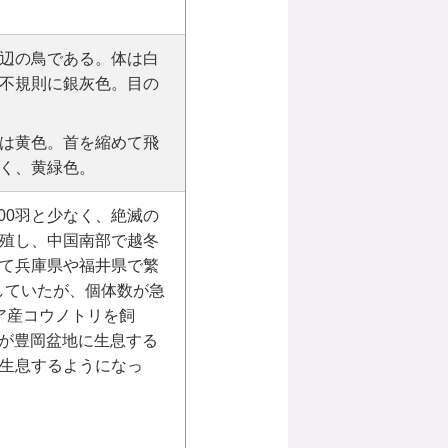
な水辺の鳥である。体は白
不規則に銀灰色。目の
は黄色。首を縮めて飛
く、黄緑色。
000羽と少なく、絶滅の
殖し、中国南部で越冬
て兵庫県や福井県で繁
息していたが、個体数が急
シア産コウノトリを飼
羽が豊岡盆地に生息する
生息するようになっ