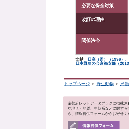
必要な保全対策
改訂の理由
関係法令
文献
日高（監）（1996）
日本野鳥の会京都支部（2013
トップページ
＞
野生動物
＞
鳥類
京都府レッドデータブックに掲載さ
や地形・地質、生態系などに関する
ら、情報提供フォームからお寄せく