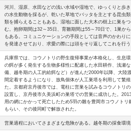
河川、湿原、水田などの浅い水域や湿地で、ゆっくりと歩き
の水生動物を採るが、乾いた草地でバッタを主とする昆虫類
類を捕らえることもある。湿地に面した大木の樹上に巣をつ
む。抱卵期間は32～35日、育雛期間は55～70日で、1巣か
もある。コミュニケーションの手段としては音声のかわりに
を発達させており、求愛の際には頭をそり返してこれを行う
兵庫県では、コウノトリの野生復帰事業が本格化し、生息環
の餌が多く発生する生物多様性に配慮した水田耕作、浅瀬な
備、越冬期の人工的給餌など）が進んだ2000年以降、大陸
間定着するようになり、放鳥個体が人工巣塔を利用して繁殖
た。京都府京丹後市では、電柱に営巣を試みるコウノトリの
設置し、京丹後市久美浜町の巣塔での営巣に成功した。201
用の網にかかって死亡したため5羽の雛を豊岡市コウノトリ
もらい、その後同町で解放された。
営巣過程においてさまざまな危険がある。越冬期の採食環境