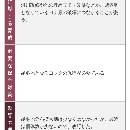
に
河川改修や池の埋め立て・改修などが、越冬地
対
となっているヨシ原の破壊につながることがあ
す
る。
る
脅
威
必
要
な
保
越冬地となるヨシ原の保護が必要である。
全
対
策
改
訂
越冬地分布拡大期は少なくはなかったが、最近
の
は個体数が少ないので、改訂した。
理