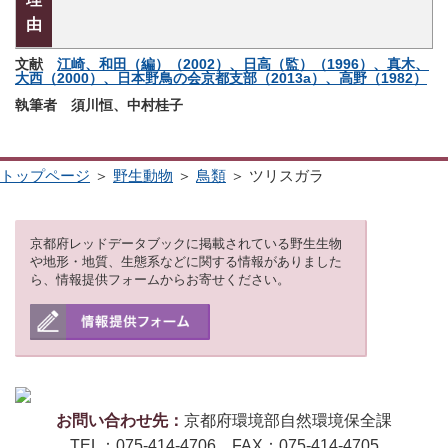
由
文献
江崎、和田（編）（2002）、日高（監）（1996）、真木、
大西（2000）、日本野鳥の会京都支部（2013a）、高野（1982）
執筆者 須川恒、中村桂子
トップページ
＞
野生動物
＞
鳥類
＞ ツリスガラ
京都府レッドデータブックに掲載されている野生生物
や地形・地質、生態系などに関する情報がありました
ら、情報提供フォームからお寄せください。
お問い合わせ先：
京都府環境部自然環境保全課
TEL：075-414-4706 FAX：075-414-4705