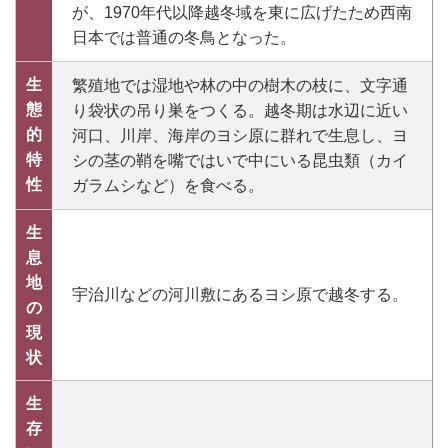
が、1970年代以降越冬域を東に広げたため西南
日本では普通の冬鳥となった。
生
繁殖地では湿地や林の中の樹木の枝に、文字通
態
り袋状の吊り巣をつくる。越冬期は水辺に近い
的
河口、川岸、海岸のヨシ原に群れで生息し、ヨ
特
シの茎の鞘を嘴ではいで中にいる昆虫類（カイ
性
ガラムシなど）を食べる。
生
息
地
宇治川などの河川敷にあるヨシ原で越冬する。
の
現
状
生
存