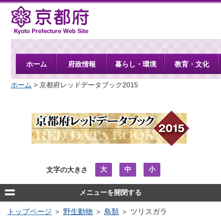
京都府
ホーム
府政情報
暮らし・環境
教育・文化
ホーム
> 京都府レッドデータブック2015
大
中
小
文字の大きさ
メニューを開閉する
トップページ
＞
野生動物
＞
鳥類
＞ ツリスガラ