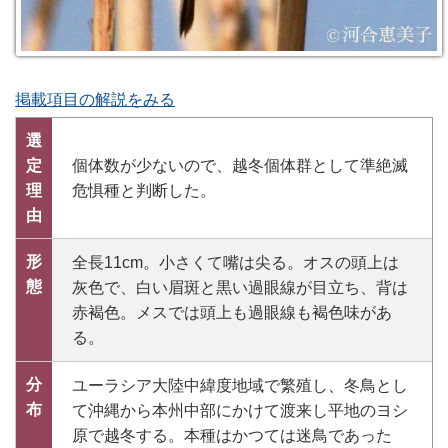
掲載項目の解説をみる
選
定
個体数が少ないので、越冬個体群として準絶滅
理
危惧種と判断した。
由
形
全長11cm。小さくて嘴は尖る。オスの頭上は
態
灰色で、白い眉斑と黒い過眼線が目立ち、背は
赤褐色。メスでは頭上も過眼線も褐色味があ
る。
分
ユーラシア大陸中緯度地域で繁殖し、冬鳥とし
布
て沖縄から本州中部にかけて渡来し平地のヨシ
原で越冬する。本種はかつては迷鳥であった