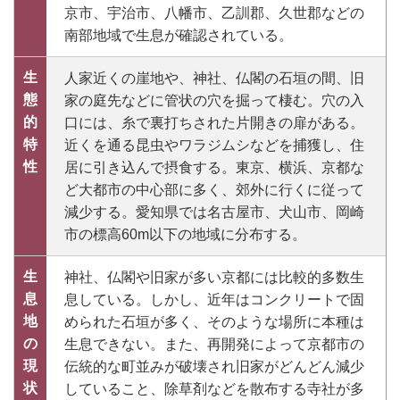
京市、宇治市、八幡市、乙訓郡、久世郡などの
南部地域で生息が確認されている。
生
人家近くの崖地や、神社、仏閣の石垣の間、旧
態
家の庭先などに管状の穴を掘って棲む。穴の入
的
口には、糸で裏打ちされた片開きの扉がある。
特
近くを通る昆虫やワラジムシなどを捕獲し、住
性
居に引き込んで摂食する。東京、横浜、京都な
ど大都市の中心部に多く、郊外に行くに従って
減少する。愛知県では名古屋市、犬山市、岡崎
市の標高60m以下の地域に分布する。
生
神社、仏閣や旧家が多い京都には比較的多数生
息
息している。しかし、近年はコンクリートで固
地
められた石垣が多く、そのような場所に本種は
の
生息できない。また、再開発によって京都市の
現
伝統的な町並みが破壊され旧家がどんどん減少
状
していること、除草剤などを散布する寺社が多