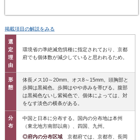
掲載項目の解説をみる
選
定
環境省の準絶滅危惧種に指定されており、京都
理
府でも個体数が減少していると思われるため。
由
形
体長メス10～20mm、オス8～15mm。頭胸部と
態
歩脚は黒褐色。歩脚はやや赤みを帯びる。腹部
は黒褐色ないし紫褐色で、個体によっては、対
をなす淡色の横条がある。
分
中国と日本に分布する。国内の分布地は本州
布
（東北地方南部以南）、四国、九州。
◎府内の分布区域
京都府では、京都市、長岡