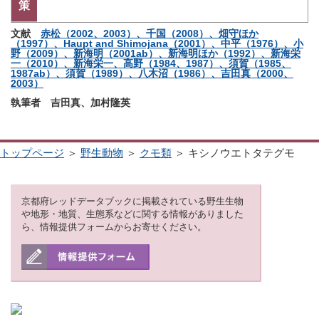
策
文献
赤松（2002、2003）、千国（2008）、畑守ほか
（1997）、Haupt and Shimojana（2001）、中平（1976）、小
野（2009）、新海明（2001ab）、新海明ほか（1992）、新海栄
一（2010）、新海栄一、高野（1984、1987）、須賀（1985、
1987ab）、須賀（1989）、八木沼（1986）、吉田真（2000、
2003）
執筆者 吉田真、加村隆英
トップページ
＞
野生動物
＞
クモ類
＞ キシノウエトタテグモ
京都府レッドデータブックに掲載されている野生生物
や地形・地質、生態系などに関する情報がありました
ら、情報提供フォームからお寄せください。