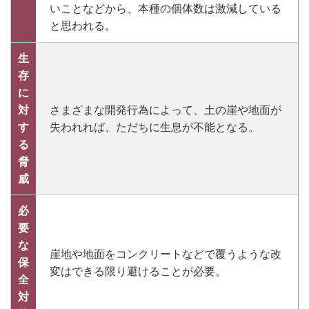
いことなどから、本種の個体数は激減している
と思われる。
生
存
に
対
さまざまな開発行為によって、土の崖や地面が
す
失われれば、ただちに生息が不能となる。
る
脅
威
必
要
な
崖地や地面をコンクリートなどで覆うような改
保
変はできる限り避けることが必要。
全
対