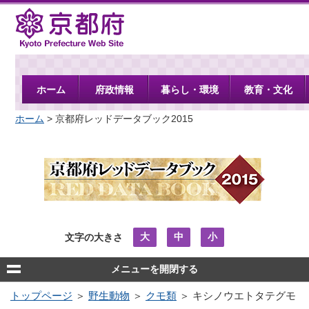
京都府
ホーム
府政情報
暮らし・環境
教育・文化
ホーム
> 京都府レッドデータブック2015
大
中
小
文字の大きさ
メニューを開閉する
トップページ
＞
野生動物
＞
クモ類
＞ キシノウエトタテグモ