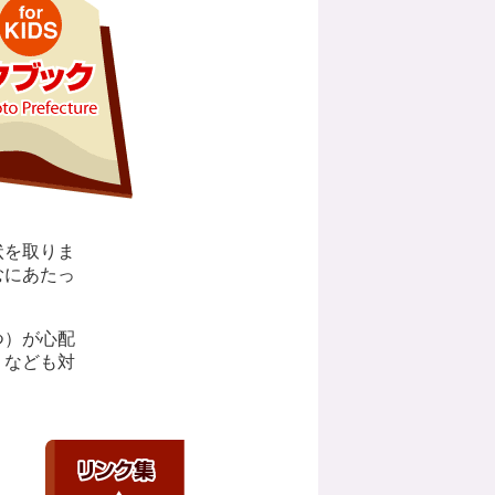
状を取りま
むにあたっ
つ）が心配
）なども対