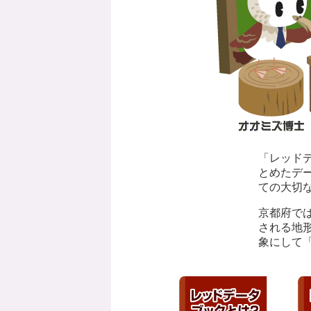
「レッド
とめたデ
ての大切
京都府で
される地
象にして