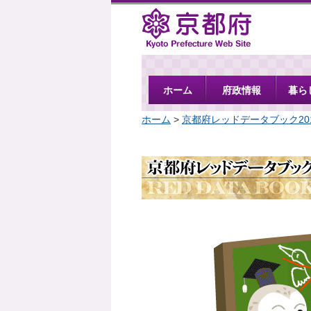
京都府
ホーム
府政情報
暮ら
ホーム
>
京都府レッドデータブック20