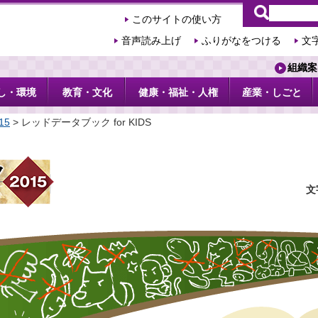
このサイトの使い方
音声読み上げ
ふりがなをつける
文
組織案
し・環境
教育・文化
健康・福祉・人権
産業・しごと
15
> レッドデータブック for KIDS
文