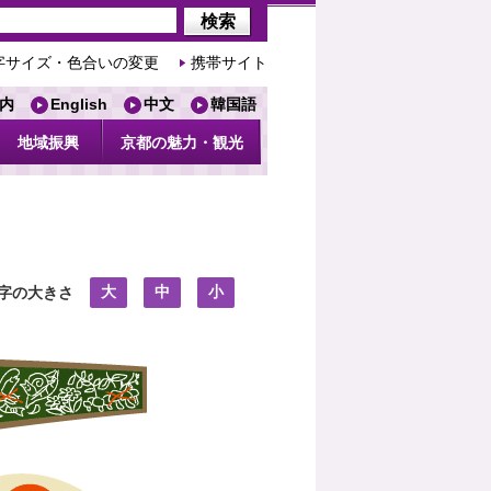
字サイズ・色合いの変更
携帯サイト
内
English
中文
韓国語
地域振興
京都の魅力・観光
大
中
小
字の大きさ