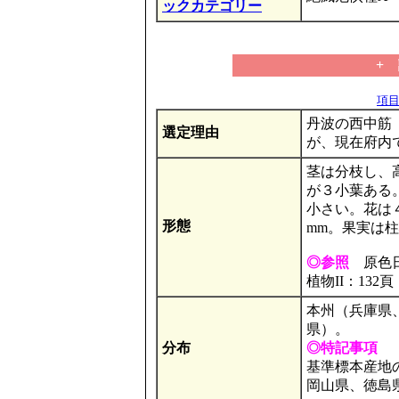
ックカテゴリー
+
項目の
丹波の西中筋
選定理由
が、現在府内で
茎は分枝し、高
が３小葉ある
小さい。花は
形態
mm。果実は柱
◎参照
原色日
植物II：132頁
本州（兵庫県
県）。
分布
◎特記事項
基準標本産地
岡山県、徳島