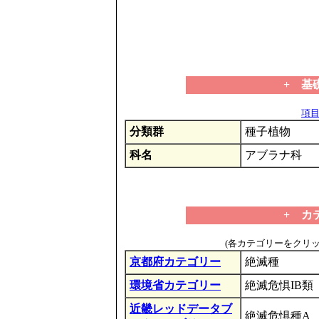
+ 基
項目の
分類群
種子植物
科名
アブラナ科
+ カ
(各カテゴリーをクリ
京都府カテゴリー
絶滅種
環境省カテゴリー
絶滅危惧IB類
近畿レッドデータブ
絶滅危惧種A