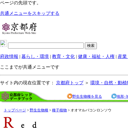
ページの先頭です。
共通メニューをスキップする
府政情報
|
暮らし・環境
|
教育・文化
|
健康・福祉・人権
|
産業
ここまでが共通メニューです
サイト内の現在位置です：
京都府トップ
＞
環境・自然・動植
野生生物種を見る
地形･
トップページ
>
野生生物種
>
種子植物
> オオマルバコンロンソウ