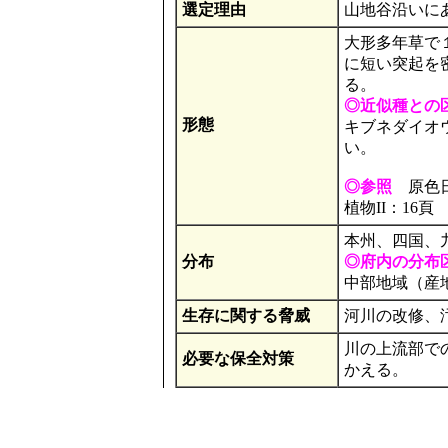
選定理由
山地谷沿いに
大形多年草で
に短い突起を
る。
◎近似種との
形態
キブネダイオ
い。
◎参照
原色日本
植物II：16頁
本州、四国、
分布
◎府内の分布
中部地域（産
生存に関する脅威
河川の改修、
川の上流部で
必要な保全対策
かえる。
その他
日本固有種