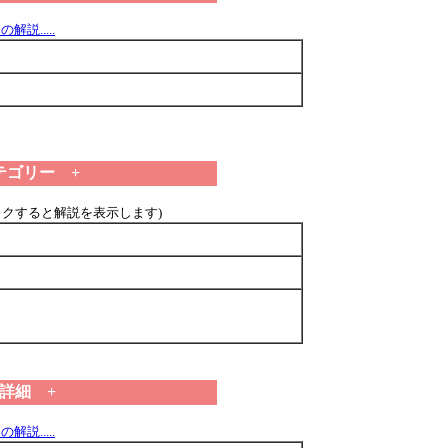
解説.....
テゴリー +
ックすると解説を表示します)
 詳細 +
解説.....