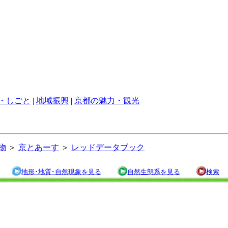
・しごと
|
地域振興
|
京都の魅力・観光
物
＞
京とあーす
＞
レッドデータブック
地形･地質･自然現象を見る
自然生態系を見る
検索