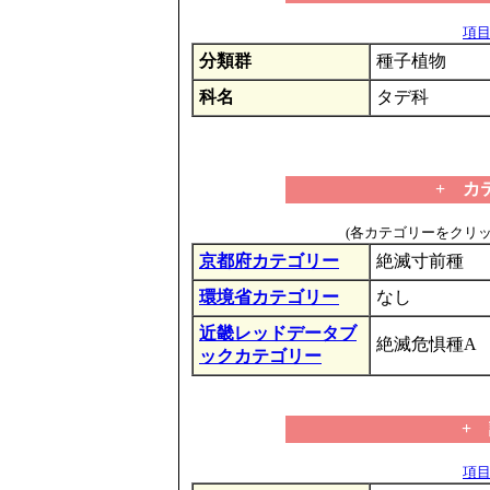
項目の
分類群
種子植物
科名
タデ科
+ カ
(各カテゴリーをクリ
京都府カテゴリー
絶滅寸前種
環境省カテゴリー
なし
近畿レッドデータブ
絶滅危惧種A
ックカテゴリー
+
項目の