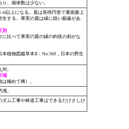
あり、個体数は少ない。
１m以上になる。葉は長楕円形で裏面脈上
密生する。果実の翼は縁に鋭い鋸歯があ
区別
ウに比べて果実の翼の縁の鈎状の刺がな
植物図鑑草本II：No.569，日本の野生
九州。
区域
地は極めて稀）。
汚濁。
のダム工事や林道工事はできるだけさしひ