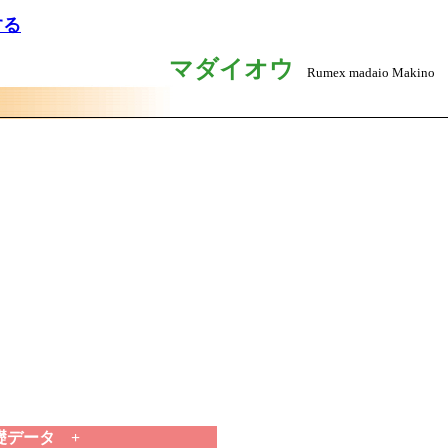
する
マダイオウ
Rumex madaio Makino
礎データ +