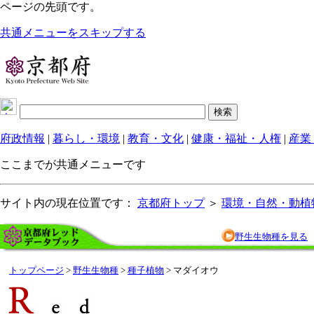
ページの先頭です。
共通メニューをスキップする
府政情報
|
暮らし・環境
|
教育・文化
|
健康・福祉・人権
|
産業
ここまでが共通メニューです
サイト内の現在位置です：
京都府トップ
＞
環境・自然・動植
野生生物種を見る
トップページ
>
野生生物種
>
種子植物
> マダイオウ