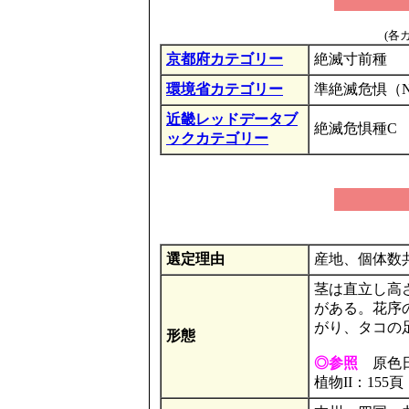
(各
京都府カテゴリー
絶滅寸前種
環境省カテゴリー
準絶滅危惧（
近畿レッドデータブ
絶滅危惧種C
ックカテゴリー
選定理由
産地、個体数
茎は直立し高さ
がある。花序
がり、タコの
形態
◎参照
原色日本
植物II：155頁