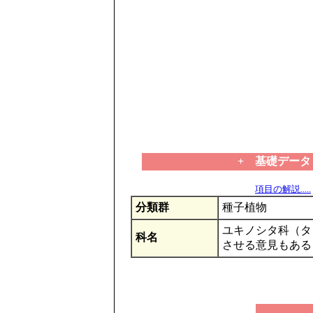
+ 基礎データ
項目の解説.....
分類群
種子植物
ユキノシタ科（タ
科名
させる意見もある