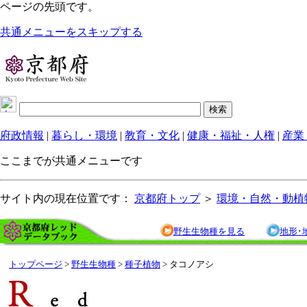
ページの先頭です。
共通メニューをスキップする
府政情報
|
暮らし・環境
|
教育・文化
|
健康・福祉・人権
|
産業
ここまでが共通メニューです
サイト内の現在位置です：
京都府トップ
＞
環境・自然・動植
野生生物種を見る
地形･
トップページ
>
野生生物種
>
種子植物
> タコノアシ