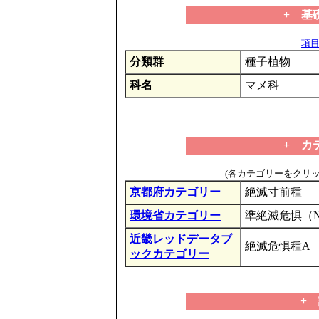
+ 基
項目の
分類群
種子植物
科名
マメ科
+ カ
(各カテゴリーをクリ
京都府カテゴリー
絶滅寸前種
環境省カテゴリー
準絶滅危惧（
近畿レッドデータブ
絶滅危惧種A
ックカテゴリー
+