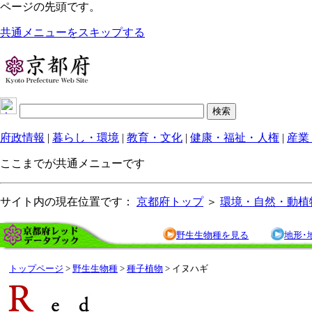
ページの先頭です。
共通メニューをスキップする
府政情報
|
暮らし・環境
|
教育・文化
|
健康・福祉・人権
|
産業
ここまでが共通メニューです
サイト内の現在位置です：
京都府トップ
＞
環境・自然・動植
野生生物種を見る
地形･
トップページ
>
野生生物種
>
種子植物
> イヌハギ