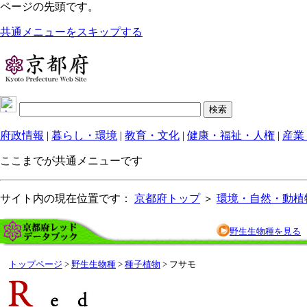
ページの先頭です。
共通メニューをスキップする
府政情報
|
暮らし・環境
|
教育・文化
|
健康・福祉・人権
|
産業
ここまでが共通メニューです
サイト内の現在位置です：
京都府トップ
＞
環境・自然・動植
野生生物種を見る
トップページ
>
野生生物種
>
種子植物
> フサモ