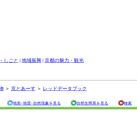
・しごと
|
地域振興
|
京都の魅力・観光
物
＞
京とあーす
＞
レッドデータブック
地形･地質･自然現象を見る
自然生態系を見る
検索