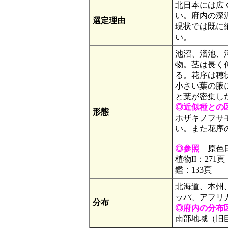
北日本には広
い。府内の深泥
選定理由
現状では既に
い。
池沼、溜池、
物。茎は長く
る。花序は穂
小さい葉の腋
と葉が密集し
◎近似種との
形態
ホザキノフサ
い。また花序
◎参照
原色日
植物II：27
鑑：133頁
北海道、本州
ッパ、アフリ
分布
◎府内の分布
南部地域（旧