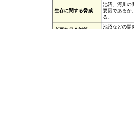
池沼、河川の
生存に関する脅威
要因であるが
る。
池沼などの開
必要な保全対策
る。