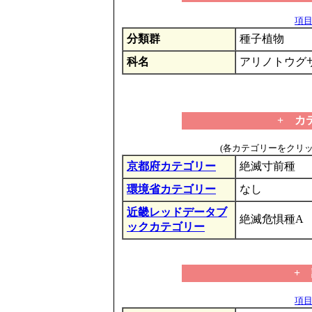
項目の
分類群
種子植物
科名
アリノトウグ
+ カ
(各カテゴリーをクリ
京都府カテゴリー
絶滅寸前種
環境省カテゴリー
なし
近畿レッドデータブ
絶滅危惧種A
ックカテゴリー
+
項目の