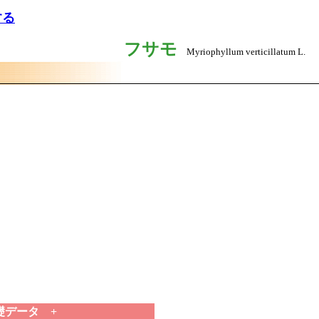
する
フサモ
Myriophyllum verticillatum L.
礎データ +