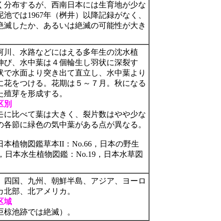
く分布するが、西南日本には生育地が少な
池では1967年（桝井）以降記録がなく、
絶滅したか、あるいは絶滅の可能性が大き
河川、水路などにはえる多年生の沈水植
伸び、水中葉は４個輪生し羽状に深裂す
状で水面より突き出て直立し、水中葉より
に花をつける。花期は５～７月。秋になる
た殖芽を形成する。
区別
モに比べて葉は大きく、裂片数はやや少な
の各節に緑色の気中葉がある点が異なる。
本植物図鑑草本II：No.66，日本の野生
1頁，日本水生植物図鑑：No.19，日本水草図
、四国、九州、朝鮮半島、アジア、ヨーロ
カ北部、北アメリカ。
区域
巨椋池跡では絶滅）。