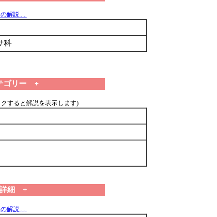
解説.....
サ科
テゴリー +
ックすると解説を表示します)
 詳細 +
解説.....