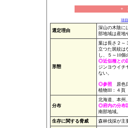
+
項目の
深山の木陰に
選定理由
部地域は産地
葉は長さ２～
立つた斑紋はな
し、５～10
◎近似種との
形態
ジンヨウイチ
ない。
◎参照
原色日
植物III：４頁
北海道、本州
分布
◎府内の分布
南部地域。
生存に関する脅威
森林伐採が主