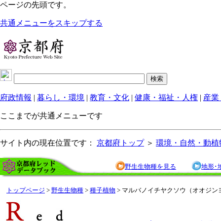
ページの先頭です。
共通メニューをスキップする
府政情報
|
暮らし・環境
|
教育・文化
|
健康・福祉・人権
|
産業
ここまでが共通メニューです
サイト内の現在位置です：
京都府トップ
＞
環境・自然・動植
野生生物種を見る
地形･
トップページ
>
野生生物種
>
種子植物
> マルバノイチヤクソウ（オオジン