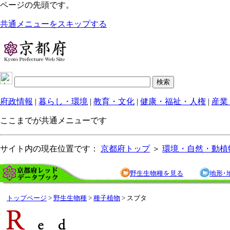
ページの先頭です。
共通メニューをスキップする
府政情報
|
暮らし・環境
|
教育・文化
|
健康・福祉・人権
|
産業
ここまでが共通メニューです
サイト内の現在位置です：
京都府トップ
＞
環境・自然・動植
野生生物種を見る
地形･
トップページ
>
野生生物種
>
種子植物
> スブタ