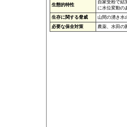
自家受粉で結
生態的特性
に水位変動の
生存に関する脅威
山間の湧き水
必要な保全対策
農薬、水田の