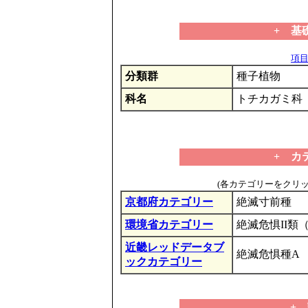
+ 基
項目の
分類群
種子植物
科名
トチカガミ科
+ カ
(各カテゴリーをクリ
京都府カテゴリー
絶滅寸前種
環境省カテゴリー
絶滅危惧II類
近畿レッドデータブ
絶滅危惧種A
ックカテゴリー
+