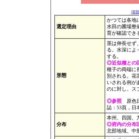
項目の
かつては各地
選定理由
水田の圃場整
育が確認でき
茎は伸長せず
る。水深によっ
する。
◎近似種との
種子の両端に
形態
別される。花
いされる例が
のに対し、ス
◎参照
原色日本
誌：53頁，日
本州、四国、
分布
◎府内の分布
北部地域、中