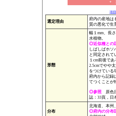
+
項目の
府内の産地は
選定理由
質の悪化で生
幅１mm、長
水植物。
◎近似種との
しばしばホソ
と同定されて
１cm前後であ
形態
2.5cmでや
をつけている
府内から記録
てつくことが
◎参照
原色日本
誌：33頁，日
北海道、本州
分布
◎府内の分布