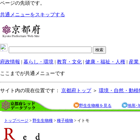
ページの先頭です。
共通メニューをスキップする
府政情報
|
暮らし・環境
|
教育・文化
|
健康・福祉・人権
|
産業
ここまでが共通メニューです
サイト内の現在位置です：
京都府トップ
＞
環境・自然・動植
野生生物種を見る
地形･
トップページ
>
野生生物種
>
種子植物
> イトモ