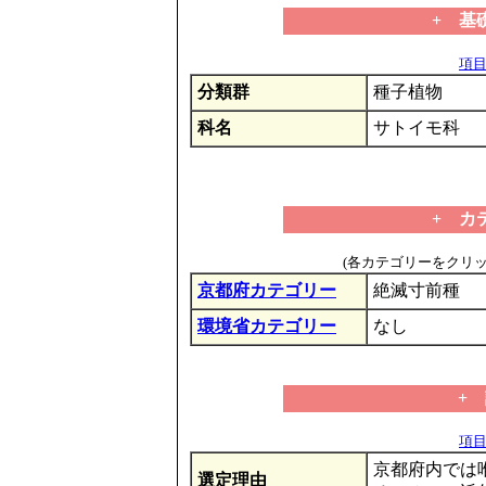
+ 基
項目の
分類群
種子植物
科名
サトイモ科
+ カ
(各カテゴリーをクリ
京都府カテゴリー
絶滅寸前種
環境省カテゴリー
なし
+
項目の
京都府内では唯
選定理由