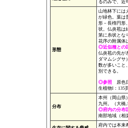
るのみで、近
山地林下にはえ
が緑色。葉は
形－長楕円形
状。仏炎苞は
第に糸状とな
花序の附属体
◎近似種との
形態
仏炎苞の先が
ダマムシグサ
数が多いこと
別できる。
◎参照
原色日本
生植物I：135
本州（岡山県
九州。（大橋,1
分布
◎府内の分布
南部地域（相
府内では本来
生存に関する脅威