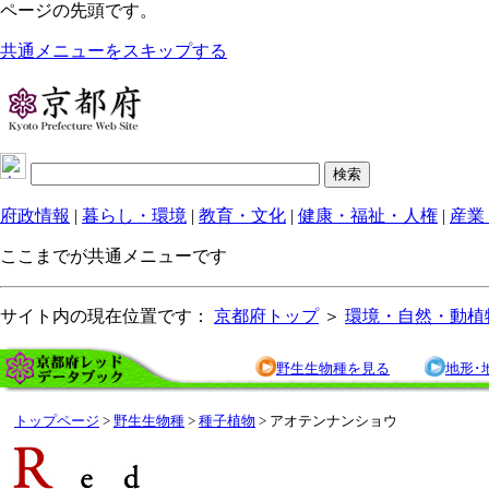
ページの先頭です。
共通メニューをスキップする
府政情報
|
暮らし・環境
|
教育・文化
|
健康・福祉・人権
|
産業
ここまでが共通メニューです
サイト内の現在位置です：
京都府トップ
＞
環境・自然・動植
野生生物種を見る
地形･
トップページ
>
野生生物種
>
種子植物
> アオテンナンショウ