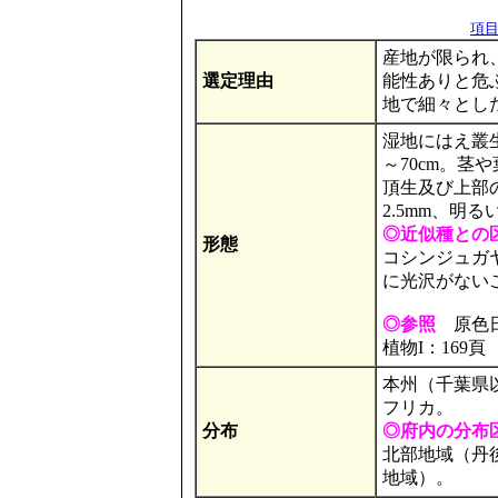
項目の
産地が限られ
選定理由
能性ありと危ぶ
地で細々とし
湿地にはえ叢
～70cm。
頂生及び上部
2.5mm、明
◎近似種との
形態
コシンジュガ
に光沢がない
◎参照
原色日本
植物I：169頁
本州（千葉県
フリカ。
分布
◎府内の分布
北部地域（丹
地域）。