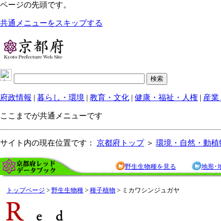
ページの先頭です。
共通メニューをスキップする
府政情報
|
暮らし・環境
|
教育・文化
|
健康・福祉・人権
|
産業
ここまでが共通メニューです
サイト内の現在位置です：
京都府トップ
＞
環境・自然・動植
野生生物種を見る
地形･
トップページ
>
野生生物種
>
種子植物
> ミカワシンジュガヤ