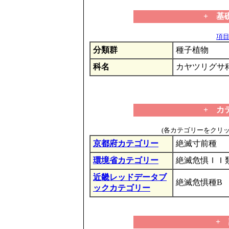
+ 基
項目の
分類群
種子植物
科名
カヤツリグサ
+ カ
(各カテゴリーをクリ
京都府カテゴリー
絶滅寸前種
環境省カテゴリー
絶滅危惧ＩＩ
近畿レッドデータブ
絶滅危惧種B
ックカテゴリー
+