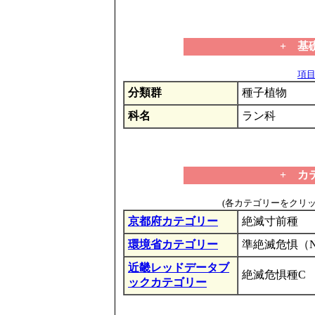
+ 基
項目の
分類群
種子植物
科名
ラン科
+ カ
(各カテゴリーをクリ
京都府カテゴリー
絶滅寸前種
環境省カテゴリー
準絶滅危惧（
近畿レッドデータブ
絶滅危惧種C
ックカテゴリー