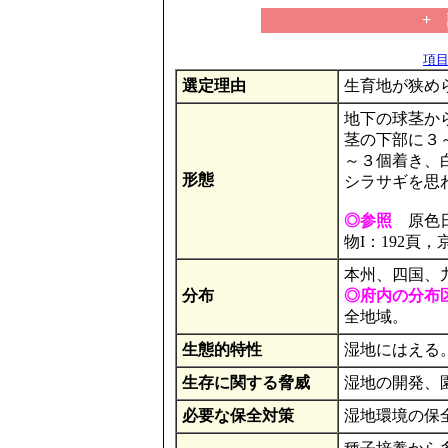
+
項目の
選定理由
生育地が狭め
地下の球茎から
茎の下部に３
～３個着き、
形態
シラサギを思
◎参照
原色日
物I：192頁，
本州、四国、
分布
◎府内の分布
全地域。
生態的特性
湿地にはえる
生存に関する脅威
湿地の開発、
必要な保全対策
湿地環境の保