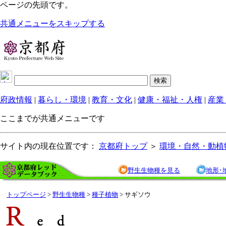
ページの先頭です。
共通メニューをスキップする
府政情報
|
暮らし・環境
|
教育・文化
|
健康・福祉・人権
|
産業
ここまでが共通メニューです
サイト内の現在位置です：
京都府トップ
＞
環境・自然・動植
野生生物種を見る
地形･
トップページ
>
野生生物種
>
種子植物
> サギソウ