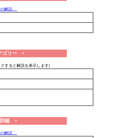
解説.....
テゴリー +
ックすると解説を表示します)
 詳細 +
解説.....