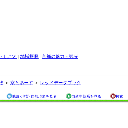
・しごと
|
地域振興
|
京都の魅力・観光
物
＞
京とあーす
＞
レッドデータブック
地形･地質･自然現象を見る
自然生態系を見る
検索