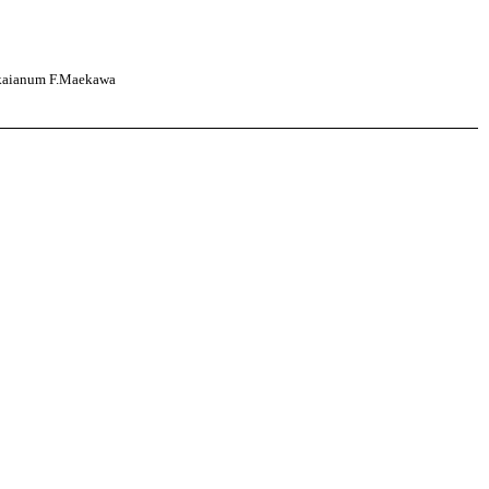
aianum F.Maekawa