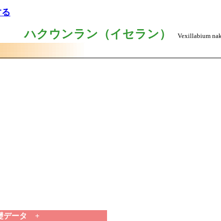
する
ハクウンラン（イセラン）
Vexillabium nak
礎データ +