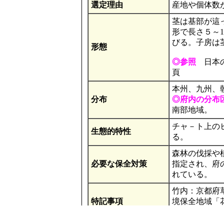
選定理由
産地や個体数
茎は基部が這っ
形で長さ５～
びる。子房は
形態
◎参照
日本の野
頁
本州、九州、
分布
◎府内の分布
南部地域。
チャ－ト上の
生態的特性
る。
森林の伐採や
必要な保全対策
指定され、府
れている。
竹内：京都府草
特記事項
境保全地域「
記されている