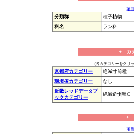
項目の
分類群
種子植物
科名
ラン科
+ カ
(各カテゴリーをクリ
京都府カテゴリー
絶滅寸前種
環境省カテゴリー
なし
近畿レッドデータブ
絶滅危惧種C
ックカテゴリー
+
項目の