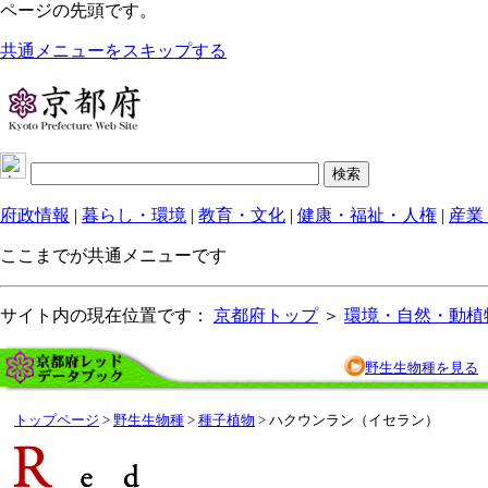
ページの先頭です。
共通メニューをスキップする
府政情報
|
暮らし・環境
|
教育・文化
|
健康・福祉・人権
|
産業
ここまでが共通メニューです
サイト内の現在位置です：
京都府トップ
＞
環境・自然・動植
野生生物種を見る
トップページ
>
野生生物種
>
種子植物
> ハクウンラン（イセラン）