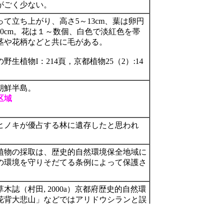
がごく少ない。
て立ち上がり、高さ5～13cm、葉は卵円
10cm。花は１～数個、白色で淡紅色を帯
茎や花柄などと共に毛がある。
生植物I：214頁，京都植物25（2）:14
朝鮮半島。
区域
ヒノキが優占する林に遺存したと思われ
植物の採取は、歴史的自然環境保全地域に
の環境を守りそだてる条例によって保護さ
木誌（村田, 2000a）京都府歴史的自然環
花背大悲山」などではアリドウシランと誤
。