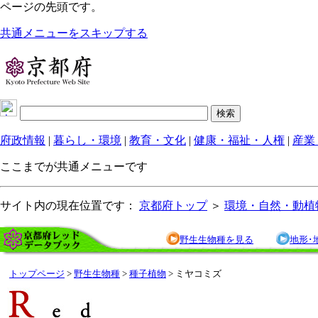
ページの先頭です。
共通メニューをスキップする
府政情報
|
暮らし・環境
|
教育・文化
|
健康・福祉・人権
|
産業
ここまでが共通メニューです
サイト内の現在位置です：
京都府トップ
＞
環境・自然・動植
野生生物種を見る
地形･
トップページ
>
野生生物種
>
種子植物
> ミヤコミズ