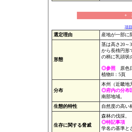
+
項目の
選定理由
産地が一部に
茎は高さ20～
から長楕円形
の柄に乳頭状
形態
◎参照
原色日
植物II：5頁
本州（近畿地
分布
◎府内の分布
南部地域。
生態的特性
自然度の高い
森林の伐採。
◎特記事項
生存に関する脅威
学名の基準と