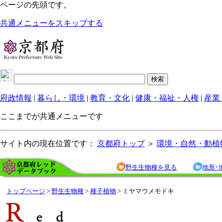
ページの先頭です。
共通メニューをスキップする
府政情報
|
暮らし・環境
|
教育・文化
|
健康・福祉・人権
|
産業
ここまでが共通メニューです
サイト内の現在位置です：
京都府トップ
＞
環境・自然・動植
野生生物種を見る
地形･
トップページ
>
野生生物種
>
種子植物
> ミヤマウメモドキ