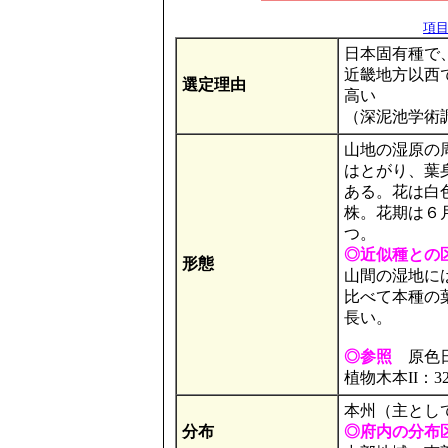
項目の
日本固有種で
近畿地方以西
選定理由
高い
（深泥池学術調
山地の湿原の
はとがり、葉
ある。花は白
株。花期は６
つ。
◎近似種との
形態
山間の湿地に
比べて本種の
長い。
◎参照
原色日
植物木本II：3
本州（主とし
分布
◎府内の分布