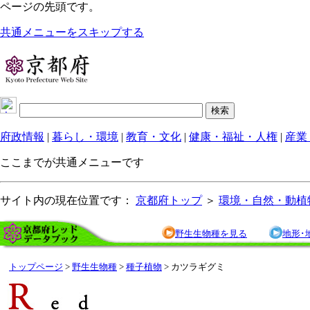
ページの先頭です。
共通メニューをスキップする
府政情報
|
暮らし・環境
|
教育・文化
|
健康・福祉・人権
|
産業
ここまでが共通メニューです
サイト内の現在位置です：
京都府トップ
＞
環境・自然・動植
野生生物種を見る
地形･
トップページ
>
野生生物種
>
種子植物
> カツラギグミ