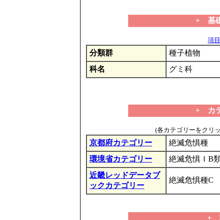
+ 基
項目の
分類群
種子植物
科名
グミ科
+ カ
(各カテゴリーをクリ
京都府カテゴリー
絶滅危惧種
環境省カテゴリー
絶滅危惧ＩB類
近畿レッドデータブ
絶滅危惧種C
ックカテゴリー
+