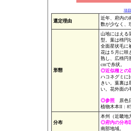
項目の
近年、府内の
選定理由
数が少なく、
山地にはえる
型。葉は楕円
全面星状毛に
花は５月に咲
熟し、広楕円形
cmで糸状。
形態
◎近似種との
ハコネグミに
きい。葉裏は
い。花外面の
◎参照
原色日
植物木本II：8
本州（近畿地
分布
◎府内の分布
南部地域。