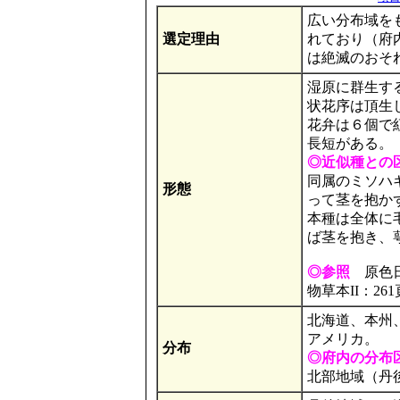
広い分布域を
選定理由
れており（府
は絶滅のおそ
湿原に群生す
状花序は頂生
花弁は６個で
長短がある。
◎近似種との
同属のミソハ
形態
って茎を抱か
本種は全体に
ば茎を抱き、
◎参照
原色日
物草本II：261
北海道、本州
アメリカ。
分布
◎府内の分布
北部地域（丹