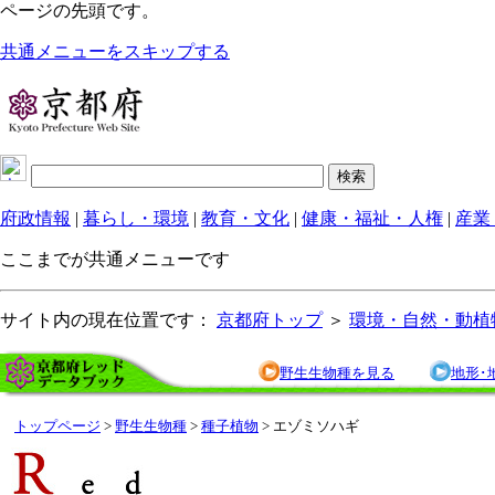
ページの先頭です。
共通メニューをスキップする
府政情報
|
暮らし・環境
|
教育・文化
|
健康・福祉・人権
|
産業
ここまでが共通メニューです
サイト内の現在位置です：
京都府トップ
＞
環境・自然・動植
野生生物種を見る
地形･
トップページ
>
野生生物種
>
種子植物
> エゾミソハギ