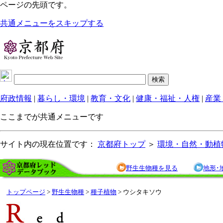
ページの先頭です。
共通メニューをスキップする
府政情報
|
暮らし・環境
|
教育・文化
|
健康・福祉・人権
|
産業
ここまでが共通メニューです
サイト内の現在位置です：
京都府トップ
＞
環境・自然・動植
野生生物種を見る
地形･
トップページ
>
野生生物種
>
種子植物
> ウシタキソウ