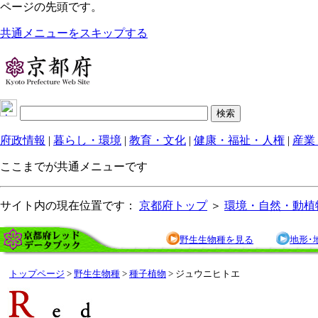
ページの先頭です。
共通メニューをスキップする
府政情報
|
暮らし・環境
|
教育・文化
|
健康・福祉・人権
|
産業
ここまでが共通メニューです
サイト内の現在位置です：
京都府トップ
＞
環境・自然・動植
野生生物種を見る
地形･
トップページ
>
野生生物種
>
種子植物
> ジュウニヒトエ