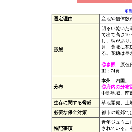
項目の
選定理由
産地や個体数
明るい乾いた
て出て高さ10
し、柄があり
月、葉腋に花
形態
る。花穂は長
◎参照
原色日
III：74頁
本州、四国。
分布
◎府内の分布
中部地域、南
生存に関する脅威
草地開発、土
必要な保全対策
都市の近郊で
近年ジュウニ
特記事項
されている。