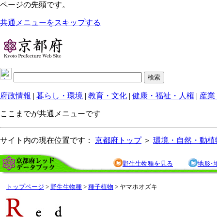
ページの先頭です。
共通メニューをスキップする
府政情報
|
暮らし・環境
|
教育・文化
|
健康・福祉・人権
|
産業
ここまでが共通メニューです
サイト内の現在位置です：
京都府トップ
＞
環境・自然・動植
野生生物種を見る
地形･
トップページ
>
野生生物種
>
種子植物
> ヤマホオズキ