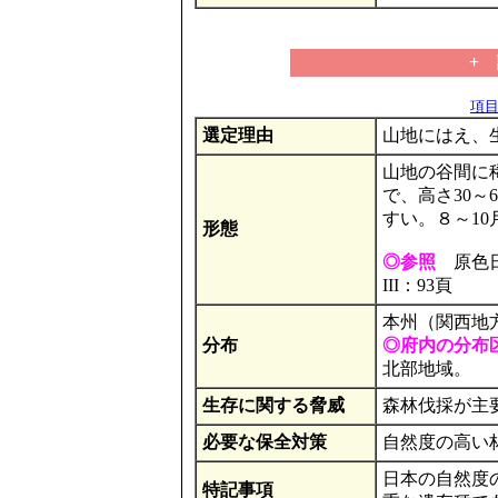
+
項目の
選定理由
山地にはえ、
山地の谷間に
で、高さ30～
すい。８～1
形態
◎参照
原色日
III：93頁
本州（関西地
分布
◎府内の分布
北部地域。
生存に関する脅威
森林伐採が主
必要な保全対策
自然度の高い
日本の自然度
特記事項