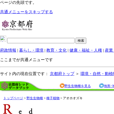
ページの先頭です。
共通メニューをスキップする
府政情報
|
暮らし・環境
|
教育・文化
|
健康・福祉・人権
|
産業
ここまでが共通メニューです
サイト内の現在位置です：
京都府トップ
＞
環境・自然・動植
野生生物種を見る
地形･
トップページ
>
野生生物種
>
種子植物
> アオホオズキ