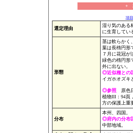
+
項目の
湿り気のある
選定理由
に生育してい
茎は軟らかく、
葉は長楕円形
７月に花冠が淡
緑色の楕円形
外に出ない。
形態
◎近似種との
イガホオズキ
◎参照
原色日
植物III：9
方の保護上重要な
本州、四国。
分布
◎府内の分布
中部地域。