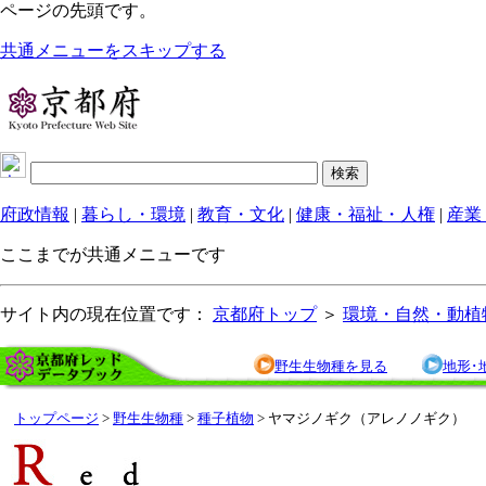
ページの先頭です。
共通メニューをスキップする
府政情報
|
暮らし・環境
|
教育・文化
|
健康・福祉・人権
|
産業
ここまでが共通メニューです
サイト内の現在位置です：
京都府トップ
＞
環境・自然・動植
野生生物種を見る
地形･
トップページ
>
野生生物種
>
種子植物
> ヤマジノギク（アレノノギク）