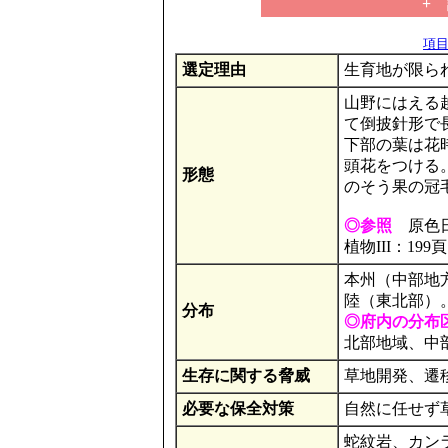
+
項目の
選定理由
生育地が限ら
山野にはえる越
て倒披針形で
下部の葉は花
頭花をつける
形態
のそう果の冠
◎参照
原色日
植物III：199頁
本州（中部地
陸（東北部）
分布
◎府内の分布
北部地域、中
生存に関する脅威
草地開発、遷
必要な保全対策
自然に任せず
蛇紋岩、カン