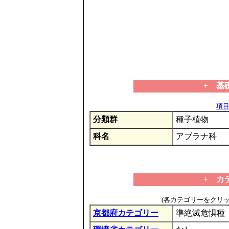
+ 基
項目の
分類群
種子植物
科名
アブラナ科
+ カ
(各カテゴリーをクリ
京都府カテゴリー
準絶滅危惧種