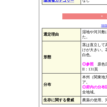
環境省カテゴリー
なし
+
項目の
湿地や河川敷
選定理由
た。
茎は直立して高
けが大きい。
白色。
形態
◎参照
原色日
II：131頁
本州（関東地
ア。
分布
◎府内の分布
全地域。
生存に関する脅威
農薬の使用、