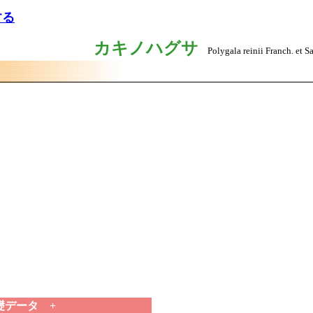
する
カキノハグサ
Polygala reinii Franch. et Sa
礎データ +