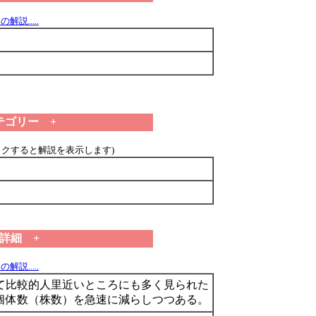
解説.....
テゴリー +
ックすると解説を表示します)
 詳細 +
解説.....
て比較的人里近いところにも多く見られた
個体数（株数）を急速に減らしつつある。