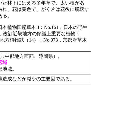
いた林下にはえる多年草で、太い根があ
枯れ、花は黄色で、がく片は花後に脱落す
ある。
植物図鑑草本II：No.161，日本の野生
3頁，改訂近畿地方の保護上重要な植物：
近畿地方植物誌（14）：No.973，京都府草木
方､中部地方西部、静岡県）。
区域
部地域。
地造成などが減少の主要因である。