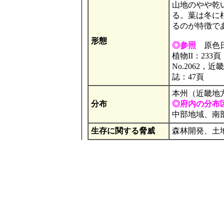
山地のやや乾
る。葉は冬に
るのが特徴で
形態
◎参照
原色日本
植物II：23
No.2062，
誌：47頁
本州（近畿地
分布
◎府内の分布
中部地域、南
生存に関する脅威
森林開発、土
その他
日本固有種