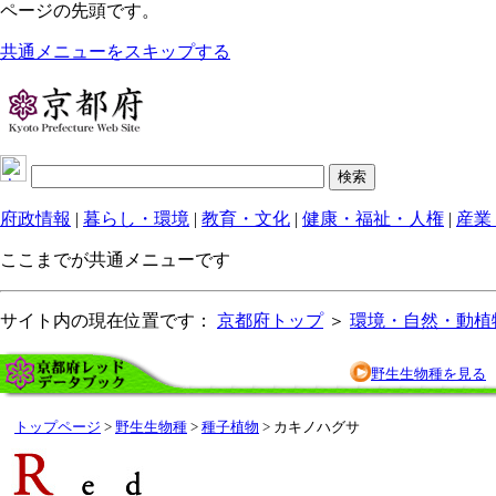
ページの先頭です。
共通メニューをスキップする
府政情報
|
暮らし・環境
|
教育・文化
|
健康・福祉・人権
|
産業
ここまでが共通メニューです
サイト内の現在位置です：
京都府トップ
＞
環境・自然・動植
野生生物種を見る
トップページ
>
野生生物種
>
種子植物
> カキノハグサ