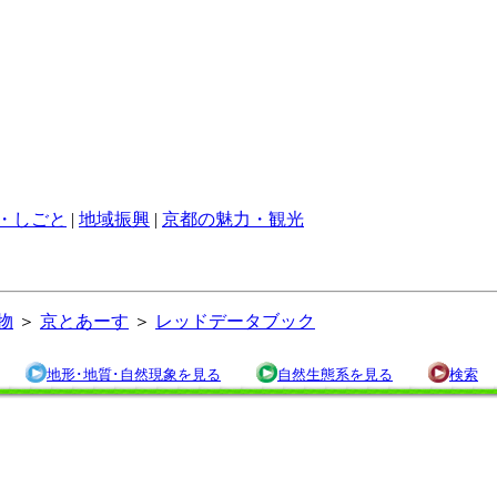
・しごと
|
地域振興
|
京都の魅力・観光
物
＞
京とあーす
＞
レッドデータブック
地形･地質･自然現象を見る
自然生態系を見る
検索