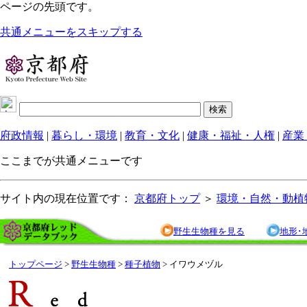
ページの先頭です。
共通メニューをスキップする
府政情報
|
暮らし・環境
|
教育・文化
|
健康・福祉・人権
|
産業
ここまでが共通メニューです
サイト内の現在位置です：
京都府トップ
＞
環境・自然・動植
野生生物種を見る
地形･
トップページ
>
野生生物種
>
種子植物
> イワウメヅル