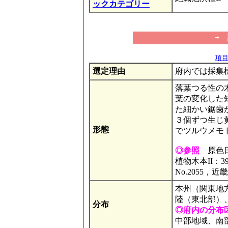
ックカテゴリー
+
項目の
選定理由
府内では採集
落葉つる性の
葉の変化した
た細かい鋸歯
３個ずつ生じ
形態
でツルウメモ
◎参照
原色日
植物木本II：
No.2055，近
本州（関東地
陸（東北部）
分布
◎府内の分布
中部地域、南