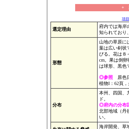
+
項目の
府内では海岸
選定理由
知られており
山地の草原に
葉は広い剣状
びる。花は８
cm。果は倒
形態
は球形、黒色
◎参照
原色日本
植物I：62頁
本州、四国、
ド。
分布
◎府内の分布
北部地域（丹
い。
海岸開発、草