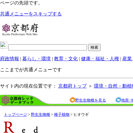
ページの先頭です。
共通メニューをスキップする
府政情報
|
暮らし・環境
|
教育・文化
|
健康・福祉・人権
|
産業
ここまでが共通メニューです
サイト内の現在位置です：
京都府トップ
＞
環境・自然・動植
野生生物種を見る
地形･
トップページ
>
野生生物種
>
種子植物
> ヒオウギ