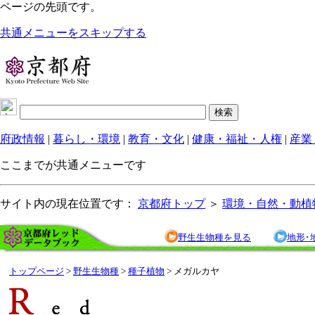
ページの先頭です。
共通メニューをスキップする
府政情報
|
暮らし・環境
|
教育・文化
|
健康・福祉・人権
|
産業
ここまでが共通メニューです
サイト内の現在位置です：
京都府トップ
＞
環境・自然・動植
野生生物種を見る
地形･
トップページ
>
野生生物種
>
種子植物
> メガルカヤ