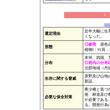
+
項目の
近年大幅に生
選定理由
くなった。
◎参照
原色日本
形態
植物I：91頁
本州、四国、
分布
◎府内の分布
北部地域（丹
原野及び山地
生存に関する脅威
新設。
希少種と気づ
発、林道及び
必要な保全対策
が必要である
る。開発行為