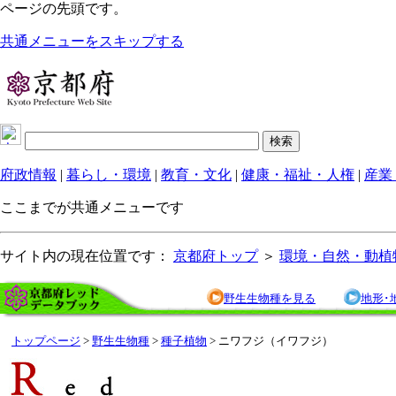
ページの先頭です。
共通メニューをスキップする
府政情報
|
暮らし・環境
|
教育・文化
|
健康・福祉・人権
|
産業
ここまでが共通メニューです
サイト内の現在位置です：
京都府トップ
＞
環境・自然・動植
野生生物種を見る
地形･
トップページ
>
野生生物種
>
種子植物
> ニワフジ（イワフジ）