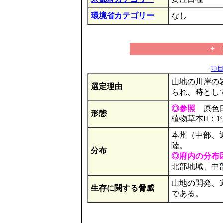
環境省カテゴリー
なし
+
項目の
山地の川岸の
選定理由
られ、時とし
◎参照
原色日本
形態
植物草本II：1
本州（中部、
陸。
分布
◎府内の分布
北部地域、中
山地の開発、
生存に関する脅威
である。