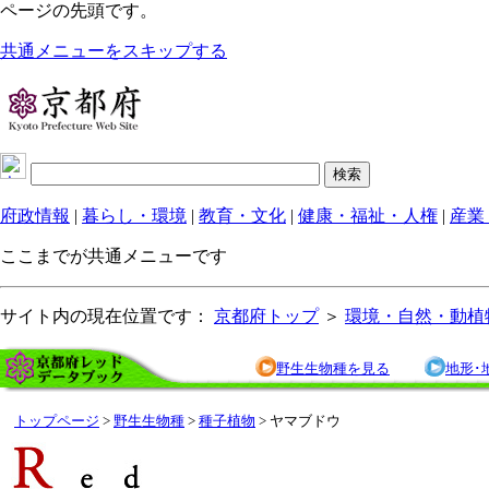
ページの先頭です。
共通メニューをスキップする
府政情報
|
暮らし・環境
|
教育・文化
|
健康・福祉・人権
|
産業
ここまでが共通メニューです
サイト内の現在位置です：
京都府トップ
＞
環境・自然・動植
野生生物種を見る
地形･
トップページ
>
野生生物種
>
種子植物
> ヤマブドウ