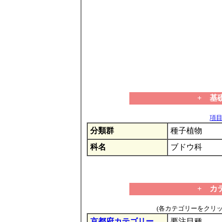
+ 基
項目の
分類群
種子植物
科名
ブドウ科
+ カ
(各カテゴリーをクリ
京都府カテゴリー
要注目種