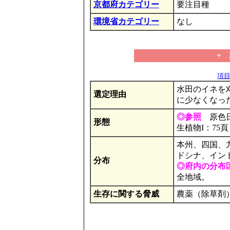
京都府カテゴリー
要注目種
環境省カテゴリー
なし
+
項目の
水田のイネを
選定理由
に少なくなっ
◎参照
原色日穆
形態
生植物I：75頁
本州、四国、
ドシナ、イン
分布
◎府内の分布
全地域。
生存に関する脅威
農薬（除草剤