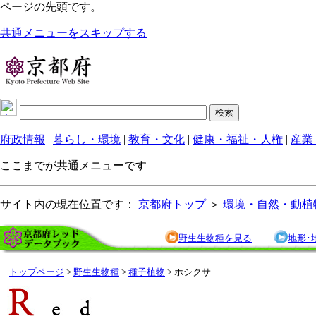
ページの先頭です。
共通メニューをスキップする
府政情報
|
暮らし・環境
|
教育・文化
|
健康・福祉・人権
|
産業
ここまでが共通メニューです
サイト内の現在位置です：
京都府トップ
＞
環境・自然・動植
野生生物種を見る
地形･
トップページ
>
野生生物種
>
種子植物
> ホシクサ