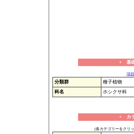
+ 基
項目の
分類群
種子植物
科名
ホシクサ科
+ カ
(各カテゴリーをクリ