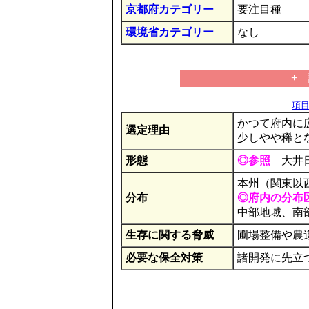
京都府カテゴリー
要注目種
環境省カテゴリー
なし
+
項目の
かつて府内に
選定理由
少しやや稀と
形態
◎参照
大井日
本州（関東以
分布
◎府内の分布
中部地域、南
生存に関する脅威
圃場整備や農
必要な保全対策
諸開発に先立