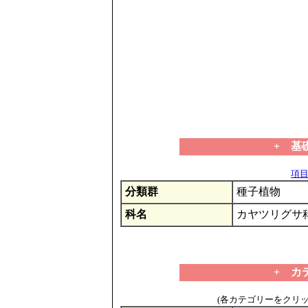
+ 基
項目の
分類群
種子植物
科名
カヤツリグサ
+ カ
(各カテゴリーをクリ