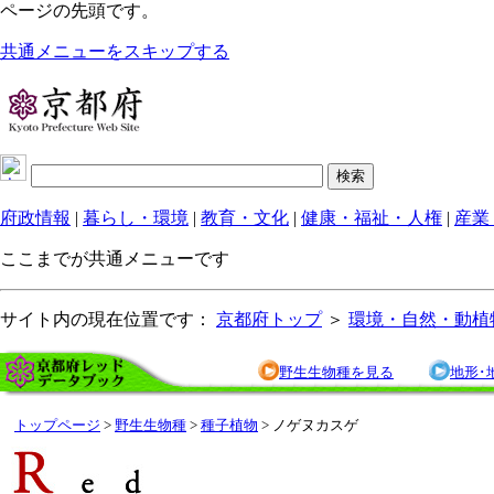
ページの先頭です。
共通メニューをスキップする
府政情報
|
暮らし・環境
|
教育・文化
|
健康・福祉・人権
|
産業
ここまでが共通メニューです
サイト内の現在位置です：
京都府トップ
＞
環境・自然・動植
野生生物種を見る
地形･
トップページ
>
野生生物種
>
種子植物
> ノゲヌカスゲ