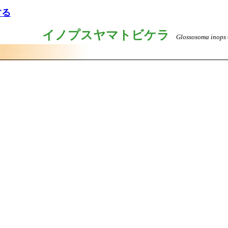
する
イノプスヤマトビケラ
Glossosoma inops