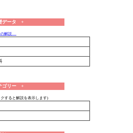
礎データ +
解説.....
科
テゴリー +
ックすると解説を表示します)