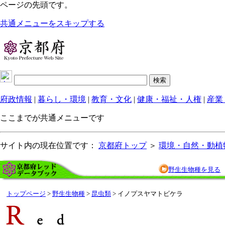
ページの先頭です。
共通メニューをスキップする
府政情報
|
暮らし・環境
|
教育・文化
|
健康・福祉・人権
|
産業
ここまでが共通メニューです
サイト内の現在位置です：
京都府トップ
＞
環境・自然・動植
野生生物種を見る
トップページ
>
野生生物種
>
昆虫類
> イノプスヤマトビケラ