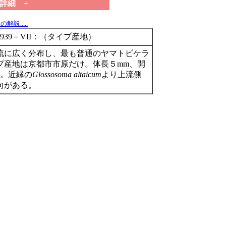
 詳細 +
解説.....
939－VII：（タイプ産地）
流に広く分布し、最も普通のヤマトビケラ
プ産地は京都市市原だけ。体長５mm、開
度。近縁の
Glossosoma altaicum
より上流側
向がある。