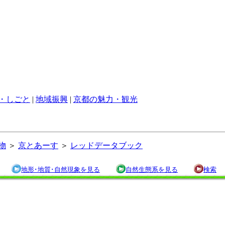
・しごと
|
地域振興
|
京都の魅力・観光
物
＞
京とあーす
＞
レッドデータブック
地形･地質･自然現象を見る
自然生態系を見る
検索