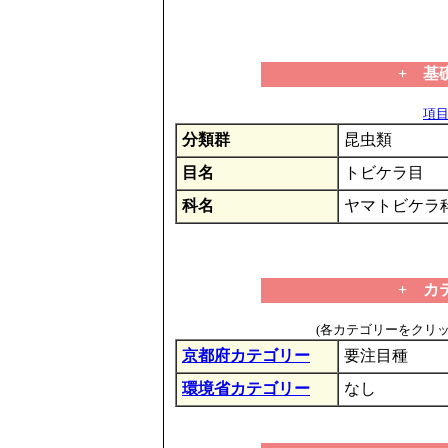
+ 基
項目の
分類群
昆虫類
目名
トビケラ目
科名
ヤマトビケラ
+ カ
(各カテゴリーをクリ
京都府カテゴリー
要注目種
環境省カテゴリー
なし