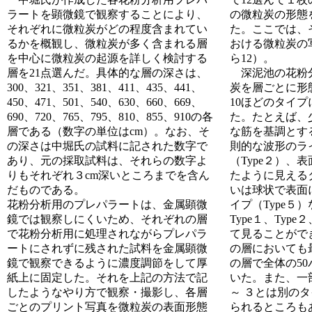
ラートを顕微鏡で観察することにより、
の微粒炭の形態
それぞれに微粒炭がどの程度含まれてい
た。ここでは、そ
るかを概観し、微粒炭が多く含まれる層
おける微粒炭の
を中心に微粒炭の起源を詳しく検討する
ら12）。
層を21点選んだ。具体的な層の深さは、
深泥池の花粉
300、321、351、381、411、435、441、
炭を層ごとに形
450、471、501、540、630、660、669、
10ほどのタイ
690、720、765、795、810、855、910の各
た。たとえば、
層である（数字の単位はcm）。なお、そ
な筋を基調とする
の深さは中堀氏の試料に記された数字で
則的な波形のラ
あり、元の採取試料は、それらの数字よ
（Type２）、
りもそれぞれ３cm深いところまでを含ん
たように見えるタ
だものである。
いは球状で表面
花粉分析用のプレパラートは、金属顕微
イプ（Type５
鏡では観察しにくいため、それぞれの層
Type１、Typ
で花粉分析用に処理されながらプレパラ
て見ることができ
ートにされずに残された試料を金属顕微
の層においても
鏡で観察できるように濃度調節をして厚
の層で全体の5
紙上に固定した。それを上記の方法で記
いた。また、一部
したようなやり方で観察・撮影し、各層
～ ３とは別の
ごとのプリント写真を微粒炭の表面形態
られるところも