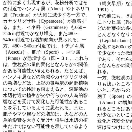
が特に多く出現するが、花粉分析ではそ
（縄文早期）などが
の付近でハンノキ属（Alnus）やトネリコ
1991）。
属（Fraxinus）が大幅に減少する一方で、
その他にも、５葉
カヤツリグサ科（Cyperaceae）が急増す
にトウヒ属（Pic
る。また、イネ科（Gramineae）も660～
どの針葉樹の多
750cm付近でかなり増え、また480～
とんどなくなり
540cm付近でも増加傾向が見られる。一
（Lepidobal
方、480～540cm付近では、トチノキ属
変化する800c
（Aesculs）、胞子（Spore）、マツ属
で少なかった微
（Pinus）が急増する（図－３）。これら
であり、それら
は、微粒炭の量的変化となんらかの関係
となんらかの関
がある可能性が考えられる。たとえば、
れる。
ハンノキ属などの急減やカヤツリグサ科
一方、微粒炭の量
の急増などは、上記の微粒炭の起源植物
りも浅いところで
についての検討も踏まえると、深泥池の
いところからのトチ
水辺付近の植生が火や何らかの人為的影
胞子（Spore
響などを受けて変化した可能性があるこ
（Alnus）の
とを示しているように思われる。また、
れるところはあ
胞子やマツ属などの増加は、火などの人
が少ないといこ
為的影響を大きく受けた植生は水辺の植
変化と花粉分析
生だけではない可能性も示しているよう
連は見つけにく