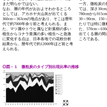
まだ明らかではない。
一方、微粒炭の
なお、層の年代がおおよそわかるところ
ては、深さ30cm
としては、アカホヤ火山灰が出てくる
780cmから91
360cm～363cmの地点があり、そこは暦年
30～90cm、150
代で約7000年余り前と考えられる。ま
たりでは特に微
た、マツ属やトウヒ属など針葉樹の多い
た、570cm～6
植生からコナラ亜属の多い植生へと急激
出てくる層の間
に変化する点は、日本各地での花粉分析
ころである。
結果から、暦年代で約12000年ほど前と考
えられる。
◎図－１ 微粒炭のタイプ別出現比率の推移