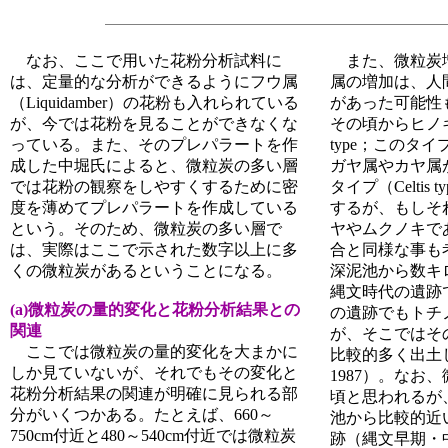
なお、ここで用いた花粉分析試料に
また、微粒炭
は、定量的な分析ができるようにフウ属
属の増加は、人
（Liquidamber）の花粉も入れられている
があった可能性
が、今では花粉を見ることができなくな
その頃からヒノキ科タ
っている。また、そのプレパラートを作
type；このタ
成した中堀氏によると、微粒炭の多い層
ガヤ属やカヤ属
では花粉の観察をしやすくするために密
タイプ（Celtis
度を薄めてプレパラートを作成している
するが、もしそ
という。そのため、微粒炭の多い層で
ヤやムクノキで
は、実際はここで示された数字以上に多
合と同様な事も
くの微粒炭があるということになる。
深泥池から数キ
縄文時代の遺跡
(a)微粒炭の量的変化と花粉分析結果との
の遺跡でもトチ
関連
が、そこではそ
ここでは微粒炭の量的変化を大まかに
比較的多く出土して
しか見ていないが、それでもその変化と
1987）。なお
花粉分析結果の関連が明確に見られる部
頃と思われるが
分がいくつかある。たとえば、660～
池から比較的近
750cm付近と480～540cm付近では微粒炭
跡（縄文早期・