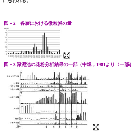
に思われる。
図－2 各層における微粒炭の量
図－3 深泥池の花粉分析結果の一部（中堀，1981より〈一部