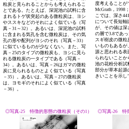
度考えることができる
粒炭と見られることからも考えられるこ
McGrath，199
とである。たとえば、深泥池の試料に含
こでは、深さ441
まれるトゲ状突起のある微粒炭は、ヨシ
について長短軸
やススキなどのそれによく似ている（写
が、その値は深さ4
真－31～32）。あるいは、深泥池の試料
の層で3.8であ
に含まれる気孔を含む微粒炭は、その気
スギ樹皮の微粒
孔の形や配列がヨシのそれ（写真－33）
いものもあるが
に似ているものが少なくない。また、写
源と思われる表
真－25のタイプの微粒炭も、ヨシに見ら
られないことか
れる微粒炭の一タイプである（写真－
池の花粉分析試
34）。あるいは、写真－26はガマの微粒
部分が草本起源
炭に見られるものとよく似ている（写真
きいことを示し
－35）。あるいは、写真－27の微粒炭
は、ヨモギのそれによく似ている（写真
－36）。
◎写真-25 特徴的形態の微粒炭（その1）
◎写真-26 