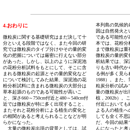
本列島の気候的
4.おわりに
因は自然発火と
微粒炭に関する基礎研究はまだ決して十
である可能性が
分といえる段階ではなく、また今回の研
本では、花粉分
究では微粒炭のタイプ分けやその量的変
まで微粒炭は重
化の把握については厳密に行えない部分
微粒炭の量的変
があった。しかし、以上のように深泥池
析結果では、深
の花粉分析試料をもとにして、そこに含
りも古い時代か
まれる微粒炭の起源とその量的変化など
る例が多く見られる（
について検討してみた結果、深泥池の花
1988）。また
粉分析試料に含まれる微粒炭の大部分は
粒炭分析の試み
草本起源のものである可能性が高いこ
量の微粒炭が出
と、深さ660～750cm付近と480～540cm付
椋，2002b）
近では微粒炭が特に多く出現すること、
付近においても
またそれと花粉分析による植生の変化と
よる人の植生へ
の相関があると考えられることなどが明
しても全く不思
らかになった。
だ、今回の結果
大量の微粒炭出現の背景としては、試
んになったと考