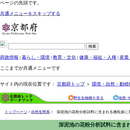
ページの先頭です。
共通メニューをスキップする
府政情報
|
暮らし・環境
|
教育・文化
|
健康・福祉・人権
|
産業
ここまでが共通メニューです
サイト内の現在位置です：
京都府トップ
＞
環境・自然・動植
野生生物種を見る
地形･
トップページ
>
自然生態系
> 深泥池の花粉分析試料に含まれる微粒炭に
深泥池の花粉分析試料に含ま