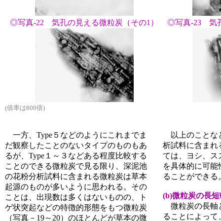
◎写真-22 気孔の見える微粒炭（その1）
◎写真-23 
(倍率は800倍)
一方、Type５などのようにこれまでま
以上のことな
だ観察したことのないタイプのものもあ
析試料に含まれ
るが、Type１～３などある程度比較する
ては、ヨシ、ス
ことのできる微粒炭で見る限り、深泥池
を具体的に可能
の花粉分析試料に含まれる微粒炭は草本
ることができる
起源のものが多いように思われる。その
(b)微粒炭の長
ことは、出現数は多くはないものの、ト
微粒炭の長軸
ゲ状突起などの特徴的形態をもつ微粒炭
ることによって
（写真－19～20）のほとんどが草本の微