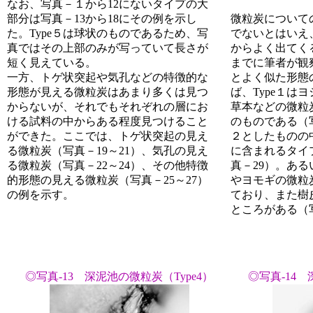
なお、写真－１から12にないタイプの大
部分は写真－13から18にその例を示し
微粒炭について
た。Type５は球状のものであるため、写
でないとはいえ
真ではその上部のみが写っていて長さが
からよく出てく
短く見えている。
までに筆者が観
一方、トゲ状突起や気孔などの特徴的な
とよく似た形態
形態が見える微粒炭はあまり多くは見つ
ば、Type１は
からないが、それでもそれぞれの層にお
草本などの微粒
ける試料の中からある程度見つけること
のものである（写
ができた。ここでは、トゲ状突起の見え
２としたものの
る微粒炭（写真－19～21）、気孔の見え
に含まれるタイ
る微粒炭（写真－22～24）、その他特徴
真－29）。ある
的形態の見える微粒炭（写真－25～27）
やヨモギの微粒
の例を示す。
ており、また樹
ところがある（
◎写真-13 深泥池の微粒炭（Type4）
◎写真-14 