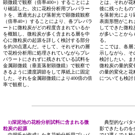
顕微鏡で観察（倍率400×）することによ
とは、それが花
り確認した。次に花粉分析用プレパラー
後に残ったもの
トを、透過光および落射光で顕微鏡観察
を落射光により
（倍率40×）することにより、各プレパラ
表面形態がこれ
ートに微粒炭がどの程度含まれているか
してできた微粒
を概観し、微粒炭が多く含まれる層を中
が多いことから
心に微粒炭の起源を詳しく検討する部分
る。
を約20点選んだ。そして、それぞれの層
ここでは、各層
で花粉分析用に処理されていながらプレ
示しながら、そ
パラートにされずに残されている試料を
検討したい。ま
金属顕微鏡（垂直落射顕微鏡）で観察で
微粒炭の量的変
きるように濃度調節をして厚紙上に固定
の量的変化と花
した。それを金属顕微鏡により400倍の倍
についても検討
率で観察し、
1)深泥池の花粉分析試料に含まれる微
典型的なパタ
粒炭の起源
影できたものを
中堀氏が作成した各花粉分析用プレパ
で12選んで１