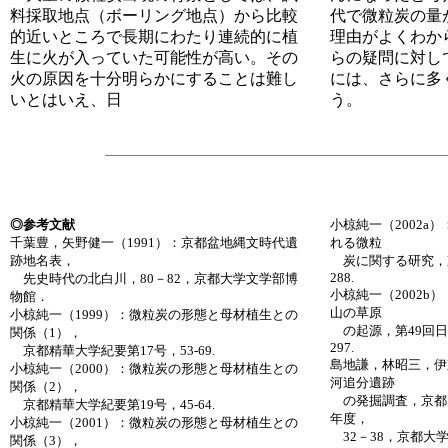
料採取地点（ボーリング地点）から比較
代で微粒炭の量
的近いところで長期にわたり連続的に植
理由がよくわか
生に火が入っていた可能性が高い。その
らの疑問に対し
火の原因を十分明らかにすることは難し
には、さらに多
いとはいえ、日
う。
◎参考文献
小椋純一（2002a
千葉豊，矢野健一（1991）：京都盆地縄文時代遺
れる微粒
跡地名表，
炭に関する研究，京
288.
先史時代の北白川，80－82，京都大学文学部博
小椋純一（2002b
物館．
山の草原
小椋純一（1999）：微粒炭の形態と母材植生との
の起源，第49回日
関係（1），
297.
京都精華大学紀要第17号，53-69.
島地謙，林昭三，伊
小椋純一（2000）：微粒炭の形態と母材植生との
河追分遺跡
関係（2），
の発掘調査，京都大
京都精華大学紀要第19号，45-64.
年度，
小椋純一（2001）：微粒炭の形態と母材植生との
32－38，京都大
関係（3），