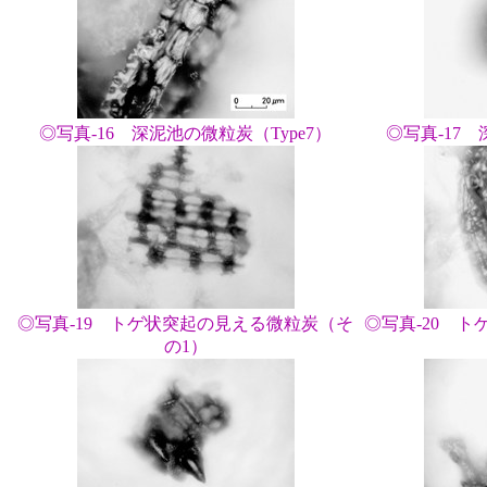
◎写真-16 深泥池の微粒炭（Type7）
◎写真-17 
◎写真-19 トゲ状突起の見える微粒炭（そ
◎写真-20 
の1）