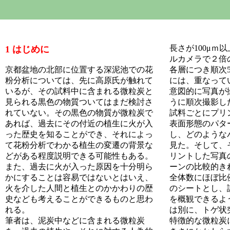
長さが100μｍ
1 はじめに
ルカメラで２倍
京都盆地の北部に位置する深泥池での花
各層につき順次
粉分析については、先に高原氏が触れて
には、重なって
いるが、その試料中に含まれる微粒炭と
意図的に写真が
見られる黒色の物質ついてはまだ検討さ
うに順次撮影し
れていない。その黒色の物質が微粒炭で
試料ごとにプリ
あれば、過去にその付近の植生に火が入
表面形態のパタ
った歴史を知ることができ、それによっ
し、どのような
て花粉分析でわかる植生の変遷の背景な
見た。そして、
どがある程度説明できる可能性もある。
リントした写真
また、過去に火が入った原因を十分明ら
ーンの比較的き
かにすることは容易ではないとはいえ、
全体数にほぼ比
火を介した人間と植生とのかかわりの歴
のシートとし、
史なども考えることができるものと思わ
を概観できるよ
れる。
は別に、トゲ状
筆者は、泥炭中などに含まれる微粒炭
特徴的な微粒炭