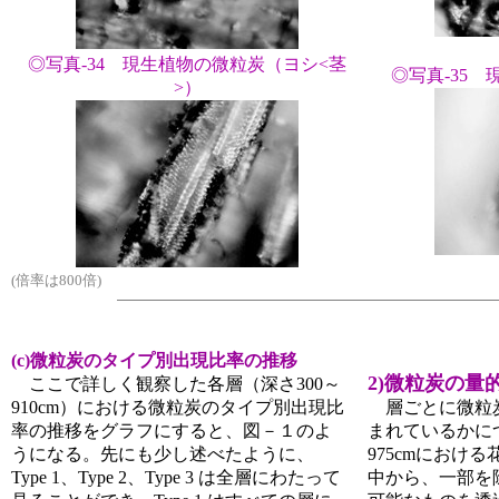
◎写真-34 現生植物の微粒炭（ヨシ<茎
◎写真-35
>）
(倍率は800倍)
(c)微粒炭のタイプ別出現比率の推移
2)微粒炭の量
ここで詳しく観察した各層（深さ300～
910cm）における微粒炭のタイプ別出現比
層ごとに微粒
率の推移をグラフにすると、図－１のよ
まれているかにつ
うになる。先にも少し述べたように、
975cmにおけ
Type 1、Type 2、Type 3 は全層にわたって
中から、一部を除