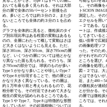
見ることができ、Type 1 はすべての層に
可能なものを透
おいても最も多く見られる。それは大部
し、その画像を
分の層で全体の50パーセント前後を占
トSCION IM
め、多いところでは約３分の２、また少
測定した。その
ないところでも全体の約３分の１を占め
エクセルを用い
る。
－２である。な
グラフを全体的に見ると、微粒炭のタイ
ートは、作成後
プ別出現比率はある程度の変動はあるも
してきていると
のの、全層にわたって概して変動はさほ
低い倍率で広範
ど大きくはないようにも見える。ただ、
の画像処理ソフ
深さ381cm、深さ501cm、深さ795cmの層
った。そのため
など、いくつかの層については他とかな
がそれぞれのプ
り異なった面も見られる。そのうち、深
ところを選び、
さ795cmの部分では、球状のものが多い
の画像を処理し
Type 5 がかなり多いことや珍しいType 7
図－２では、大
やType 8 が出現することで、他の層とは
とはできないが、
かなり大きく異なっている。その層は、
近、また480～
約１万年余り前と考えられるもので、花
の微粒炭が連続
粉分析でも、その付近できわめて大きな
とが分かる。その
植生の変化が認められるところである。
の層では微粒炭
Type 5 や Type 7、Type 8 は特徴的な形態
ころでは、それ
をしているが、その起源植物については
る。