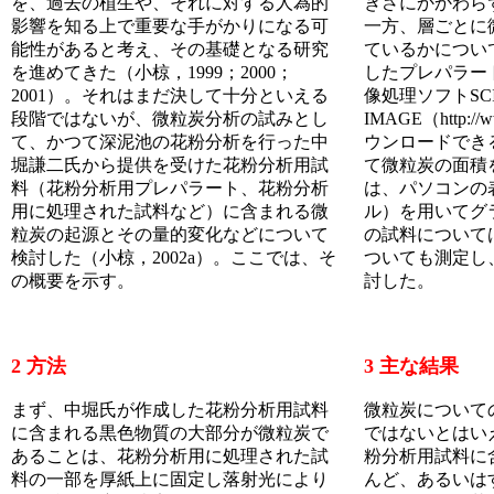
を、過去の植生や、それに対する人為的
きさにかかわら
影響を知る上で重要な手がかりになる可
一方、層ごとに
能性があると考え、その基礎となる研究
ているかについ
を進めてきた（小椋，1999；2000；
したプレパラー
2001）。それはまだ決して十分といえる
像処理ソフトSC
段階ではないが、微粒炭分析の試みとし
IMAGE（http://
て、かつて深泥池の花粉分析を行った中
ウンロードでき
堀謙二氏から提供を受けた花粉分析用試
て微粒炭の面積
料（花粉分析用プレパラート、花粉分析
は、パソコンの
用に処理された試料など）に含まれる微
ル）を用いてグ
粒炭の起源とその量的変化などについて
の試料について
検討した（小椋，2002a）。ここでは、そ
ついても測定し
の概要を示す。
討した。
2 方法
3 主な結果
まず、中堀氏が作成した花粉分析用試料
微粒炭について
に含まれる黒色物質の大部分が微粒炭で
ではないとはい
あることは、花粉分析用に処理された試
粉分析用試料に
料の一部を厚紙上に固定し落射光により
んど、あるいは