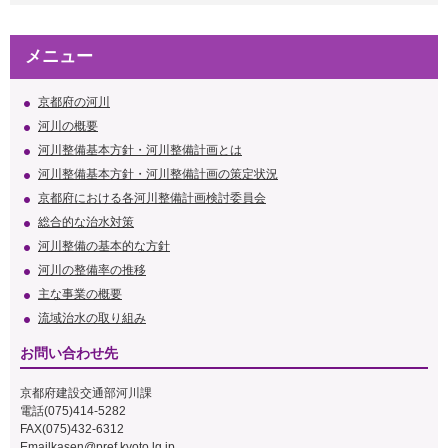
メニュー
京都府の河川
河川の概要
河川整備基本方針・河川整備計画とは
河川整備基本方針・河川整備計画の策定状況
京都府における各河川整備計画検討委員会
総合的な治水対策
河川整備の基本的な方針
河川の整備率の推移
主な事業の概要
流域治水の取り組み
お問い合わせ先
京都府建設交通部河川課
電話(075)414-5282
FAX(075)432-6312
Email
kasen@pref.kyoto.lg.jp