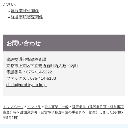
ださい。
→
建設業許可関係
→
経営事項審査関係
お問い合わせ
建設交通部指導検査課
京都市上京区下立売通新町西入薮ノ内町
電話番号：075-414-5222
ファックス：075-414-5183
shido@pref.kyoto.lg.jp
トップページ
>
インフラ
>
公共事業・一般
>
建設業法（建設業許可・経営事項
審査）等
> 建設業許可・経営事項審査申請の手引きを一部改訂しました(令和5
年5月2日)